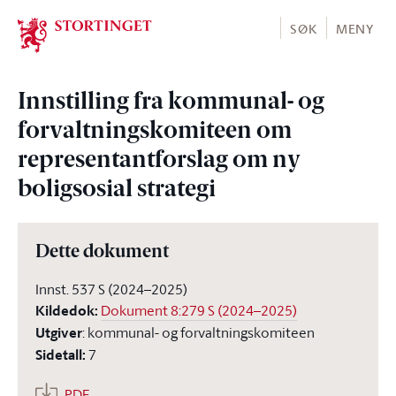
Stortinget.no
SØK
MENY
Innstilling fra kommunal- og
forvaltningskomiteen om
representantforslag om ny
boligsosial strategi
Dette dokument
Innst. 537 S (2024–2025)
Kildedok
:
Dokument 8:279 S (2024–2025)
Utgiver
:
kommunal- og forvaltningskomiteen
Sidetall
:
7
PDF