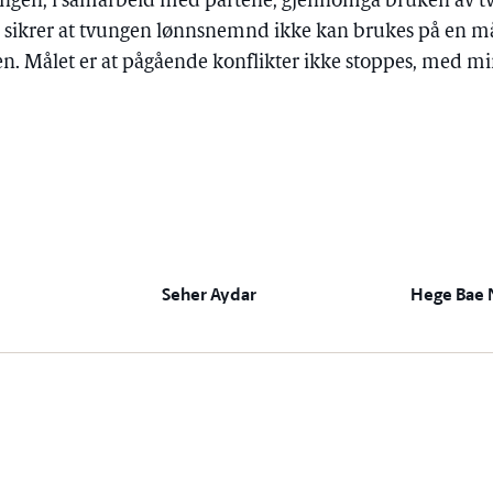
jeringen, i samarbeid med partene, gjennomgå bruken a
 sikrer at tvungen lønnsnemnd ikke kan brukes på en m
en. Målet er at pågående konflikter ikke stoppes, med mi
Seher Aydar
Hege Bae 