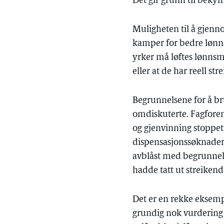
Det gir grunn til bekymr
Muligheten til å gjenno
kamper for bedre lønns
yrker må løftes lønnsm
eller at de har reell stre
Begrunnelsene for å b
omdiskuterte. Fagforeni
og gjenvinning stoppet 
dispensasjonssøknader 
avblåst med begrunnelse
hadde tatt ut streiken
Det er en rekke eksemp
grundig nok vurdering av