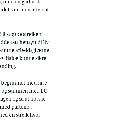
en, uten en god nok
andet sammen, uten at
d å stoppe streiken
e tatt hensyn til liv
e ramme arbeidsgiverne
g dialog kunne sikret
landing.
d begrunnet med fare
iket, og sammen med LO
agen og sa at norske
 med partene i
med en streik hvor