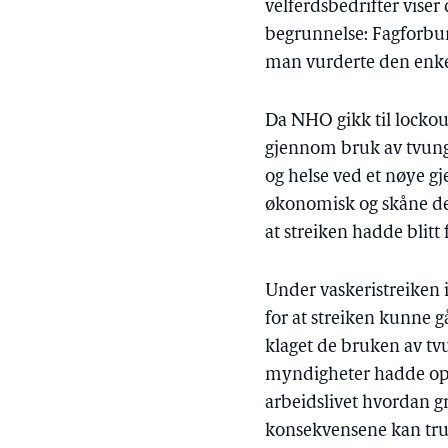
velferdsbedrifter viser
begrunnelse: Fagforbun
man vurderte den enkel
Da NHO gikk til lockou
gjennom bruk av tvung
og helse ved et nøye g
økonomisk og skåne de 
at streiken hadde blitt
Under vaskeristreiken
for at streiken kunne g
klaget de bruken av t
myndigheter hadde oppt
arbeidslivet hvordan g
konsekvensene kan true