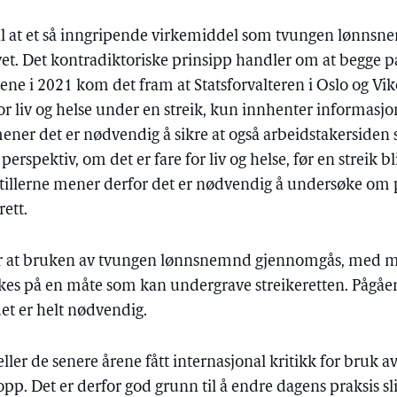
r til at et så inngripende virkemiddel som tvungen lønns
vet. Det kontradiktoriske prinsipp handler om at begge part
kene i 2021 kom det fram at Statsforvalteren i Oslo og V
or liv og helse under en streik, kun innhenter informasjo
er det er nødvendig å sikre at også arbeidstakersiden sk
 perspektiv, om det er fare for liv og helse, før en streik
illerne mener derfor det er nødvendig å undersøke om pa
rett.
ker at bruken av tvungen lønnsnemnd gjennomgås, med m
es på en måte som kan undergrave streikeretten. Pågåen
et er helt nødvendig.
feller de senere årene fått internasjonal kritikk for bru
opp. Det er derfor god grunn til å endre dagens praksis sli