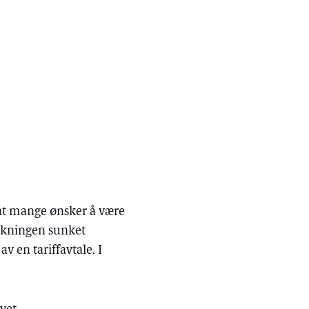
at mange ønsker å være
dekningen sunket
v en tariffavtale. I