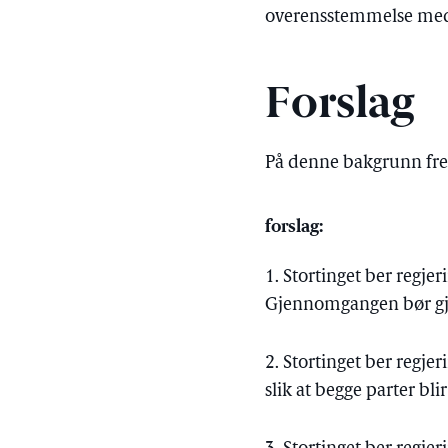
overensstemmelse med N
Forslag
På denne bakgrunn fr
forslag:
1. Stortinget ber reg
Gjennomgangen bør gje
2. Stortinget ber regj
slik at begge parter bl