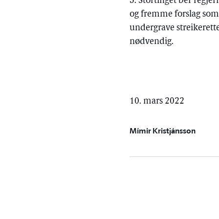
3. Stortinget ber reg
og fremme forslag som
undergrave streikerett
nødvendig.
10. mars 2022
Mímir Kristjánsson