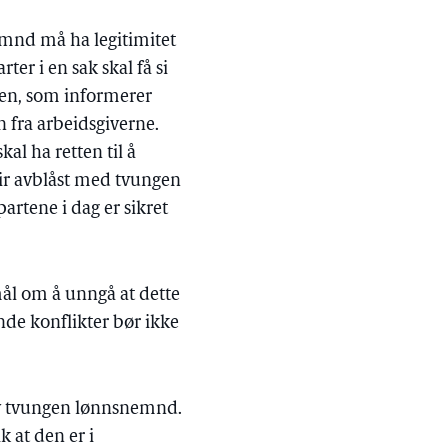
nemnd må ha legitimitet
er i en sak skal få si
iken, som informerer
n fra arbeidsgiverne.
al ha retten til å
 blir avblåst med tvungen
rtene i dag er sikret
ål om å unngå at dette
de konflikter bør ikke
k av tvungen lønnsnemnd.
k at den er i