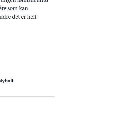
v tvungen lønnsnemnd
åte som kan
ndre det er helt
Nyholt