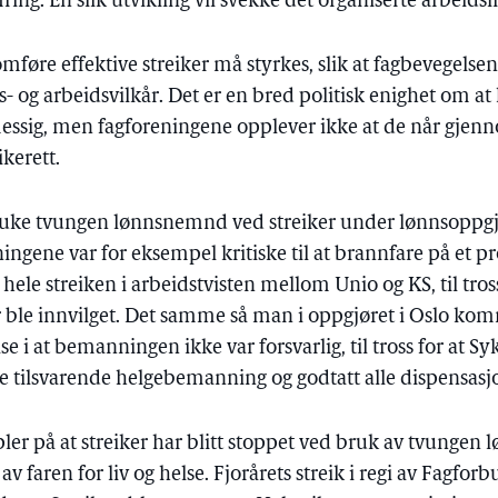
ing. En slik utvikling vil svekke det organiserte arbeidsli
mføre effektive streiker må styrkes, slik at fagbevegelsen 
- og arbeidsvilkår. Det er en bred politisk enighet om 
essig, men fagforeningene opplever ikke at de når gjen
ikerett.
ruke tvungen lønnsnemnd ved streiker under lønnsoppgjø
ngene var for eksempel kritiske til at brannfare på et pr
hele streiken i arbeidstvisten mellom Unio og KS, til tross
ble innvilget. Det samme så man i oppgjøret i Oslo kom
 i at bemanningen ikke var forsvarlig, til tross for at S
de tilsvarende helgebemanning og godtatt alle dispensas
ler på at streiker har blitt stoppet ved bruk av tvungen
 faren for liv og helse. Fjorårets streik i regi av Fagforb