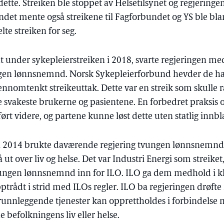
 dette. Streiken ble stoppet av Helsetilsynet og regjering
det mente også streikene til Fagforbundet og YS ble bl
te streiken for seg.
t under sykepleierstreiken i 2018, svarte regjeringen me
en lønnsnemnd. Norsk Sykepleierforbund hevder de hadd
jennomtenkt streikeuttak. Dette var en streik som skull
svakeste brukerne og pasientene. En forbedret praksis o
 ført videre, og partene kunne løst dette uten statlig innb
 i 2014 brukte daværende regjering tvungen lønnsnemn
å ut over liv og helse. Det var Industri Energi som stre
vungen lønnsnemnd inn for ILO. ILO ga dem medhold i kl
rådt i strid med ILOs regler. ILO ba regjeringen drøfte
runnleggende tjenester kan opprettholdes i forbindelse 
 befolkningens liv eller helse.