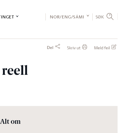
TINGET
NOR/ENG/SÁMI
SØK
Del
Skriv ut
Meld feil
reell
Alt om