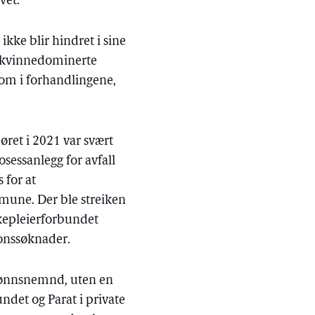
vet.
ikke blir hindret i sine
at kvinnedominerte
nom i forhandlingene,
ret i 2021 var svært
osessanlegg for avfall
 for at
mune. Der ble streiken
ykepleierforbundet
jonssøknader.
 lønnsnemnd, uten en
undet og Parat i private