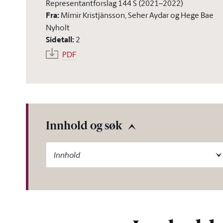
Representantforslag 144 S (2021–2022)
Fra
:
Mímir Kristjánsson, Seher Aydar og Hege Bae
Nyholt
Sidetall
:
2
PDF
Innhold og søk
-label
Innhold