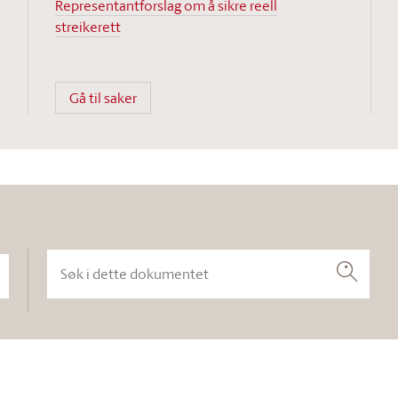
Representantforslag om å sikre reell
streikerett
Gå til saker
Søk i dette dokumentet
Søk