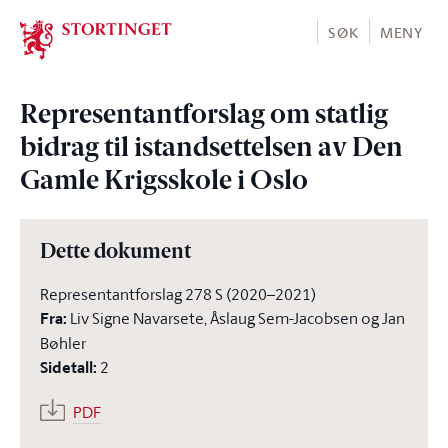
Stortinget.no
SØK
MENY
Representantforslag om statlig
bidrag til istandsettelsen av Den
Gamle Krigsskole i Oslo
Dette dokument
Representantforslag 278 S (2020–2021)
Fra
:
Liv Signe Navarsete, Åslaug Sem-Jacobsen og Jan
Bøhler
Sidetall
:
2
PDF