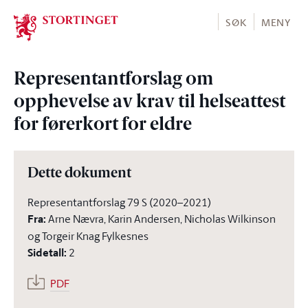
Stortinget.no
SØK
MENY
Representantforslag om
opphevelse av krav til helseattest
for førerkort for eldre
Dette dokument
Representantforslag 79 S (2020–2021)
Fra
:
Arne Nævra, Karin Andersen, Nicholas Wilkinson
og Torgeir Knag Fylkesnes
Sidetall
:
2
PDF