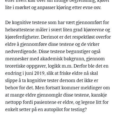
etter hvert klar over sin mulige begrensning, kjører
lite i mørket og anpasser kjøring etter evne osv.
De kognitive testene som har vært gjennomført for
helseattestene måler i svært liten grad kjøreevne og
kjøreferdigheter. Derimot er det respektløst overfor
eldre å gjennomføre disse testene og de virker
nedverdigende. Disse testene begunstiger også
mennesker med akademisk bakgrunn, gjennom
teoretiske oppgaver, logikk m.m. Derfor ble det en
endring i juni 2019, slik at friske eldre nå skal
slippe å ta kognitive tester dersom det ikke er
behov for det. Men fortsatt kommer meldinger om
at mange eldre gjennomgår disse testene, kanskje
nettopp fordi pasientene er eldre, og legene litt for
enkelt setter på en autopilot for testing?