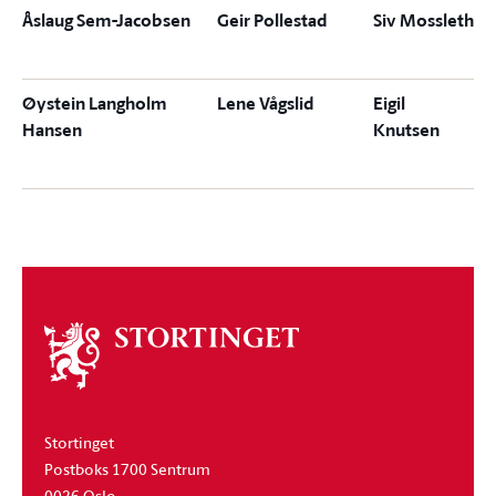
Åslaug Sem-Jacobsen
Geir Pollestad
Siv Mossleth
Øystein Langholm
Lene Vågslid
Eigil
Hansen
Knutsen
Om
stortinget
Stortinget
Postboks 1700 Sentrum
0026 Oslo