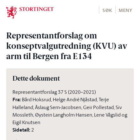
Stortinget.no
SØK
MENY
Representantforslag om
konseptvalgutredning (KVU) av
arm til Bergen fra E134
Dette dokument
Representantforslag 37 S (2020–2021)
Fra
:
Bård Hoksrud, Helge André Njåstad, Terje
Halleland, Åslaug Sem-Jacobsen, Geir Pollestad, Siv
Mossleth, Øystein Langholm Hansen, Lene Vågslid og
Eigil Knutsen
Sidetall
:
2