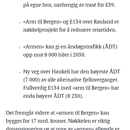
på egne ben, uavhengig av trasé for E39.
«Arm til Bergen» og E134 over Rauland er
nøkkelprosjekt for å redusere reisetiden.
«Armen» kan gi en årsdøgntrafikk (ÅDT)
opp mot 8 000 biler i 2050.
Ny veg over Haukeli har den høyeste ÅDT
(7 000) av alle alternative fjelloverganger.
Fullverdig E134 med «arm til Bergen» har
enda høyere ÅDT (8 250).
Det fremgår videre at «armen til Bergen» kan
bygges for 17 mrd. kroner. Nøkkelen er riktig
dimensjonering og at mye av «armen» allerede er