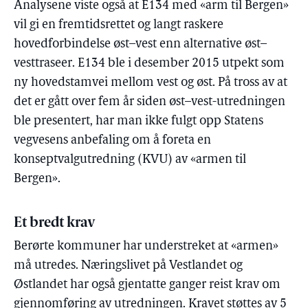
Analysene viste også at E134 med «arm til Bergen»
vil gi en fremtidsrettet og langt raskere
hovedforbindelse øst–vest enn alternative øst–
vesttraseer. E134 ble i desember 2015 utpekt som
ny hovedstamvei mellom vest og øst. På tross av at
det er gått over fem år siden øst–vest-utredningen
ble presentert, har man ikke fulgt opp Statens
vegvesens anbefaling om å foreta en
konseptvalgutredning (KVU) av «armen til
Bergen».
Et bredt krav
Berørte kommuner har understreket at «armen»
må utredes. Næringslivet på Vestlandet og
Østlandet har også gjentatte ganger reist krav om
gjennomføring av utredningen. Kravet støttes av 5