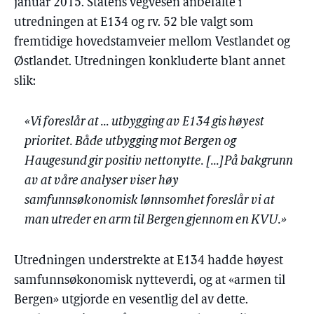
januar 2015. Statens vegvesen anbefalte i
utredningen at E134 og rv. 52 ble valgt som
fremtidige hovedstamveier mellom Vestlandet og
Østlandet. Utredningen konkluderte blant annet
slik:
«Vi foreslår at … utbygging av E134 gis høyest
prioritet. Både utbygging mot Bergen og
Haugesund gir positiv nettonytte. [...]På bakgrunn
av at våre analyser viser høy
samfunnsøkonomisk lønnsomhet foreslår vi at
man utreder en arm til Bergen gjennom en KVU.»
Utredningen understrekte at E134 hadde høyest
samfunnsøkonomisk nytteverdi, og at «armen til
Bergen» utgjorde en vesentlig del av dette.