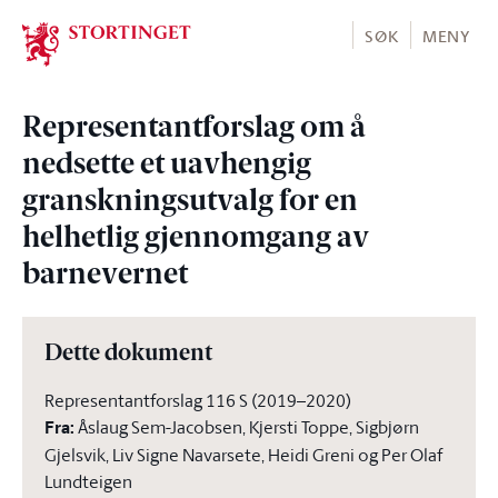
Stortinget.no
SØK
MENY
Representantforslag om å
nedsette et uavhengig
granskningsutvalg for en
helhetlig gjennomgang av
barnevernet
Dette dokument
Representantforslag 116 S (2019–2020)
Fra
:
Åslaug Sem-Jacobsen, Kjersti Toppe, Sigbjørn
Gjelsvik, Liv Signe Navarsete, Heidi Greni og Per Olaf
Lundteigen