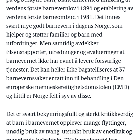
på og beskytte barn, blant annet med innføring av
verdens første barnevernlov i 1896 og etablering av
verdens første barneombud i 1981. Det finnes
svært mye godt barnevern i dagens Norge, som
hjelper og støtter familier og barn med
utfordringer. Men samtidig avdekker
tilsynsrapporter, utredninger og evalueringer at
barnevernet ikke har evnet å levere forsvarlige
tjenester. Det kan heller ikke bagatelliseres at 37
barnevernssaker er tatt inn til behandling i Den
europeiske menneskerettighetsdomstolen (EMD),
og hittil er Norge felt i syv av disse.
Det er svært bekymringsfullt og sterkt kritikkverdig
at barn i barnevernet opplever mange flyttinger,
unødig bruk av tvang, utstrakt bruk av enetiltak og