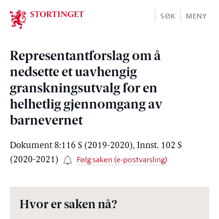
Stortinget.no
SØK
MENY
Representantforslag om å
nedsette et uavhengig
granskningsutvalg for en
helhetlig gjennomgang av
barnevernet
Dokument 8:116 S (2019-2020), Innst. 102 S
Følg saken (e-postvarsling)
(2020-2021)
Hvor er saken nå?