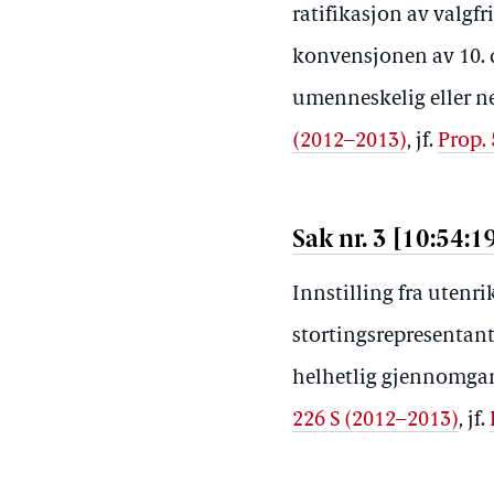
ratifikasjon av valgfr
konvensjonen av 10. 
umenneskelig eller ne
(2012–2013)
, jf.
Prop.
Sak nr. 3 [10:54:1
Innstilling fra utenr
stortingsrepresentan
helhetlig gjennomgan
226 S (2012–2013)
, jf.