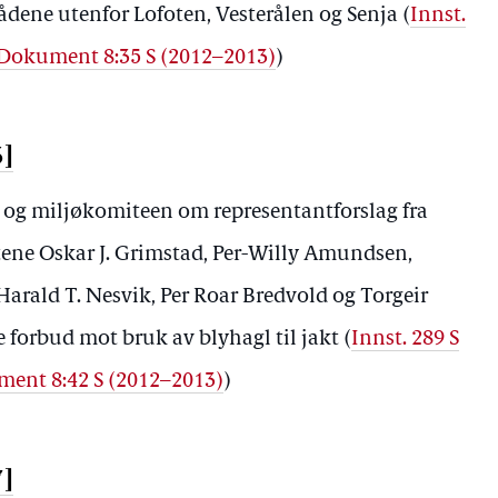
dene utenfor Lofoten, Vesterålen og Senja (
Innst.
Dokument 8:35 S (2012–2013)
)
3]
i- og miljøkomiteen om representantforslag fra
tene Oskar J. Grimstad, Per-Willy Amundsen,
arald T. Nesvik, Per Roar Bredvold og Torgeir
forbud mot bruk av blyhagl til jakt (
Innst. 289 S
ent 8:42 S (2012–2013)
)
7]