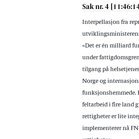
Sak nr. 4 [11:46:1
Interpellasjon fra re
utviklingsministeren
«Det er én milliard f
under fattigdomsgrens
tilgang på helsetjene
Norge og internasjona
funksjonshemmede. En
feltarbeid i fire lan
rettigheter er lite int
implementerer nå F