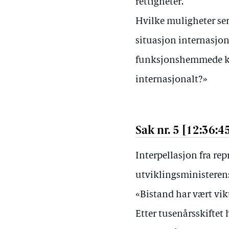
rettigheter.
Hvilke muligheter se
situasjon internasjona
funksjonshemmede kan
internasjonalt?»
Sak nr. 5 [12:36:4
Interpellasjon fra re
utviklingsministeren
«Bistand har vært vikt
Etter tusenårsskiftet