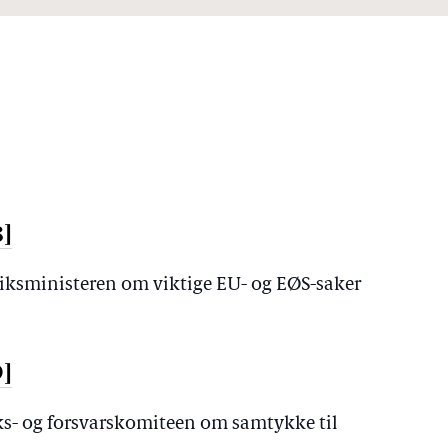
8]
riksministeren om viktige EU- og EØS-saker
9]
iks- og forsvarskomiteen om samtykke til