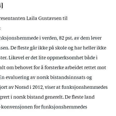
4]
presentanten Laila Gustavsen til
:
unksjonshemmede i verden, 82 pst. av dem lever
en. De fleste går ikke på skole og har heller ikke
ster. Likevel er det lite oppmerksomhet både i
lt om behovet for å forsterke arbeidet rettet mot
 evaluering av norsk bistandsinnsats og
d gjort av Norad i 2012, viser at funksjonshemmedes
egrert i norsk bistand generelt. De fleste land
N-konvensjonen for funksjonshemmedes