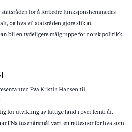
r statsråden for å forbedre funksjonshemmedes
lt, og hva vil statsråden gjøre slik at
 bli en tydeligere målgruppe for norsk politikk
5]
presentanten Eva Kristin Hansen til
:
ig for utvikling av fattige land i over femti år.
 har FNs tusenårsmål vært en rettesnor for hva som