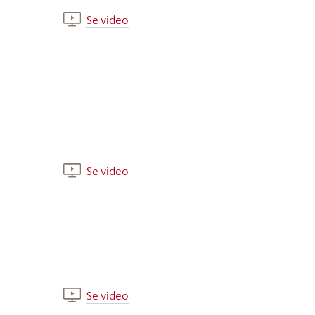
Se video
Se video
Se video