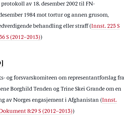
i protokoll av 18. desember 2002 til FN-
desember 1984 mot tortur og annen grusom,
dverdigende behandling eller straff (
Innst. 225 S
 56 S (2012–2013)
)
9]
iks- og forsvarskomiteen om representantforslag fra
tene Borghild Tenden og Trine Skei Grande om en
g av Norges engasjement i Afghanistan (
Innst.
Dokument 8:29 S (2012–2013)
)