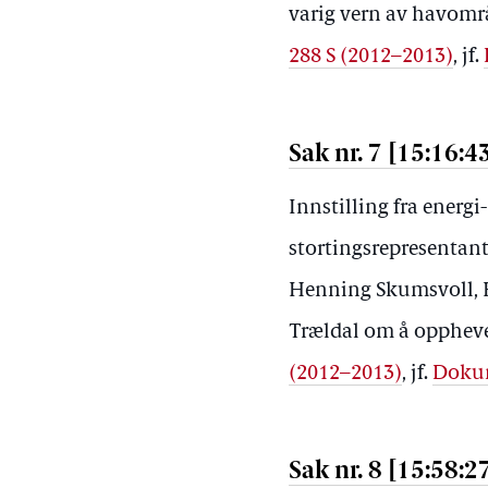
varig vern av havområ
288 S (2012–2013)
, jf.
Sak nr. 7 [15:16:4
Innstilling fra energ
stortingsrepresentan
Henning Skumsvoll, H
Trældal om å oppheve 
(2012–2013)
, jf.
Dokum
Sak nr. 8 [15:58:2