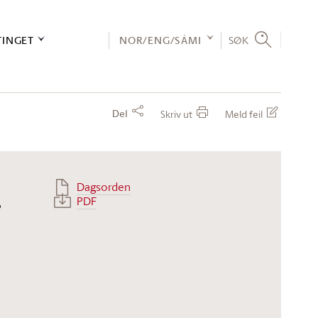
TINGET
NOR/ENG/SÁMI
SØK
Del
Skriv ut
Meld feil
Dagsorden
.
PDF