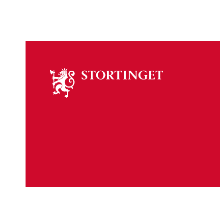
Om
stortinget