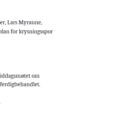
er, Lars Myraune,
plan for krysningsspor
ormiddagsmøtet om
r ferdigbehandlet.
.