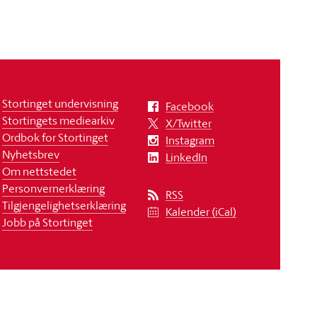
Stortinget undervisning
Facebook
Stortingets mediearkiv
X/Twitter
Ordbok for Stortinget
Instagram
Nyhetsbrev
LinkedIn
Om nettstedet
Personvernerklæring
RSS
Tilgjengelighetserklæring
Kalender (iCal)
Jobb på Stortinget