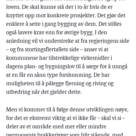
loven. De skal kunne stå der i to år hvis de er
knyttet opp mot konkrete prosjekter. Det gjør det
enklere å sette i gang bygging av dem. Det stilles
også lavere krav enn for øvrige bygg. I den
anledning vil vi understreke at fra regjeringens side
– og fra stortingsflertallets side – anser vi at
kommunene har tilstrekkelige virkemidler i
dagens plan- og bygningslov til å sørge for å unngå
at en får en sånn type forslumming. De har
muligheten til å pålegge fjerning og riving og
utbedring når det gjelder dette.
Men vi kommer til å følge denne utviklingen nøye,
for det er ekstremt viktig at vi ikke får – skal vi si –
deler av et område med mer eller mindre
permanente brakkerigger som blir stående, med