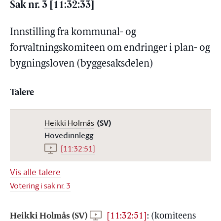
Sak nr. 3 [11:32:33]
Innstilling fra kommunal- og
forvaltningskomiteen om endringer i plan- og
bygningsloven (byggesaksdelen)
Talere
Heikki Holmås
(SV)
Hovedinnlegg
[11:32:51]
Vis alle talere
Votering i sak nr. 3
Heikki Holmås (SV)
[11:32:51]
:
(komiteens