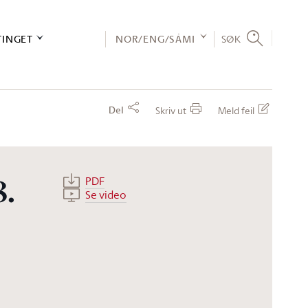
TINGET
NOR/ENG/SÁMI
SØK
Del
Skriv ut
Meld feil
PDF
8.
Se video