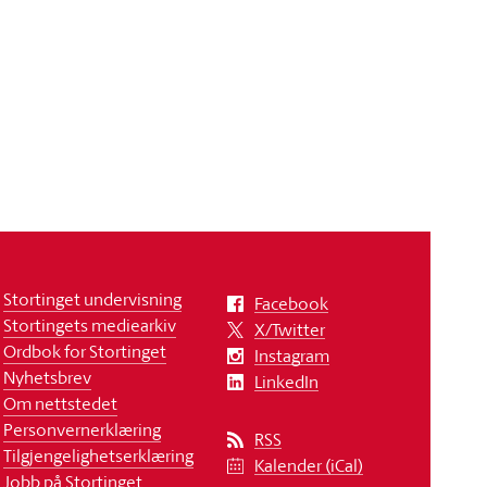
Stortinget undervisning
Facebook
Stortingets mediearkiv
X/Twitter
Ordbok for Stortinget
Instagram
Nyhetsbrev
LinkedIn
Om nettstedet
Personvernerklæring
RSS
Tilgjengelighetserklæring
Kalender (iCal)
Jobb på Stortinget