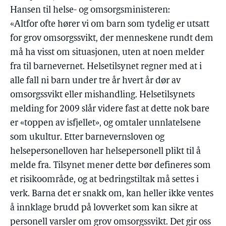
Hansen til helse- og omsorgsministeren:
«Altfor ofte hører vi om barn som tydelig er utsatt
for grov omsorgssvikt, der menneskene rundt dem
må ha visst om situasjonen, uten at noen melder
fra til barnevernet. Helsetilsynet regner med at i
alle fall ni barn under tre år hvert år dør av
omsorgssvikt eller mishandling. Helsetilsynets
melding for 2009 slår videre fast at dette nok bare
er «toppen av isfjellet», og omtaler unnlatelsene
som ukultur. Etter barnevernsloven og
helsepersonelloven har helsepersonell plikt til å
melde fra. Tilsynet mener dette bør defineres som
et risikoområde, og at bedringstiltak må settes i
verk. Barna det er snakk om, kan heller ikke ventes
å innklage brudd på lovverket som kan sikre at
personell varsler om grov omsorgssvikt. Det gir oss