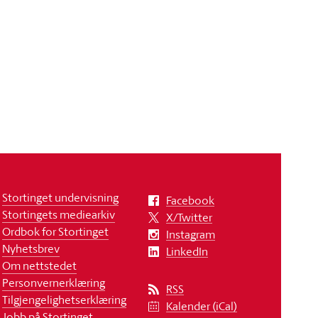
Stortinget undervisning
Facebook
Stortingets mediearkiv
X/Twitter
Ordbok for Stortinget
Instagram
Nyhetsbrev
LinkedIn
Om nettstedet
Personvernerklæring
RSS
Tilgjengelighetserklæring
Kalender (iCal)
Jobb på Stortinget