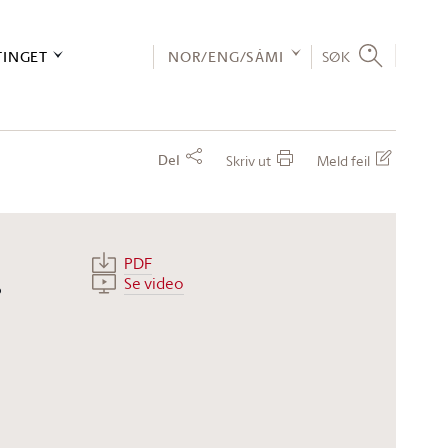
TINGET
NOR/ENG/SÁMI
SØK
Del
Skriv ut
Meld feil
PDF
.
Se video