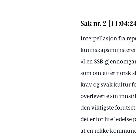
Sak nr. 2 [11:04:2
Interpellasjon fra re
kunnskapsministeren
«I en SSB-gjennomgan
som omfatter norsk sk
krav og svak kultur f
overleverte sin innst
den viktigste forutset
det er for lite ledelse
at en rekke kommuner 