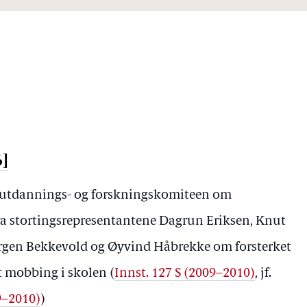
6]
-, utdannings- og forskningskomiteen om
ra stortingsrepresentantene Dagrun Eriksen, Knut
Jørgen Bekkevold og Øyvind Håbrekke om forsterket
 mobbing i skolen (
Innst. 127 S (2009–2010)
, jf.
9–2010)
)