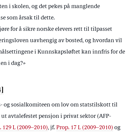
ten i skolen, og det pekes på manglende
e som årsak til dette.
re for å sikre norske elevers rett til tilpasset
æringsloven uavhengig av bosted, og hvordan vil
målsettingene i Kunnskapsløftet kan innfris for de
len i dag?»
4]
s- og sosialkomiteen om lov om statstilskott til
ut avtalefestet pensjon i privat sektor (AFP-
. 129 L (2009–2010)
, jf.
Prop. 17 L (2009–2010)
og