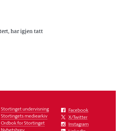
rt, har igjen tatt
Stortinget undervisning
Facebook
Stortingets mediearkiv
X/Twitter
Ordbok for Stortinget
Instagram
Nyhetsbrev