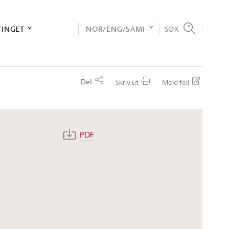
TINGET
NOR/ENG/SÁMI
SØK
Del
Skriv ut
Meld feil
PDF