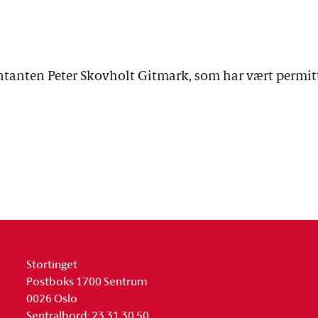
tanten Peter Skovholt
Gitmark,
som har vært permitte
Stortinget
Postboks 1700 Sentrum
0026 Oslo
Sentralbord: 23 31 30 50