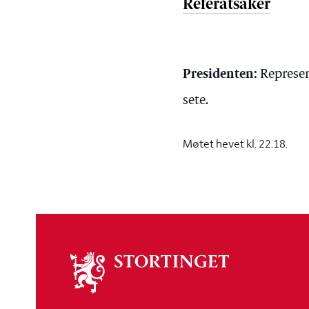
Referatsaker
Presidenten:
Represen
sete.
Møtet hevet kl. 22.18.
Om
stortinget