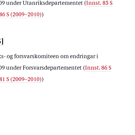
2009 under Utanriksdepartementet
(
Innst. 85 S
 46 S (2009–2010)
)
5]
iks- og forsvarskomiteen om endringar i
2009 under Forsvarsdepartementet
(
Innst. 86 S
 41 S (2009–2010)
)