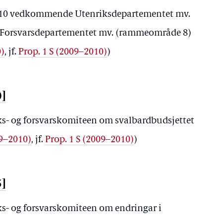
 2010 vedkommende Utenriksdepartementet mv.
Forsvarsdepartementet mv. (rammeområde 8)
0)
, jf.
Prop. 1 S (2009–2010)
)
0]
iks- og forsvarskomiteen om svalbardbudsjettet
09–2010)
, jf.
Prop. 1 S (2009–2010)
)
5]
iks- og forsvarskomiteen om endringar i