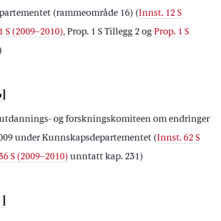
epartementet (rammeområde 16)
(
Innst. 12 S
 1 S (2009–2010)
, Prop. 1 S Tillegg 2 og
Prop. 1 S
)
6]
-, utdannings- og forskningskomiteen om endringer
r 2009 under Kunnskapsdepartementet
(
Innst. 62 S
 36 S (2009–2010)
unntatt kap. 231)
1]