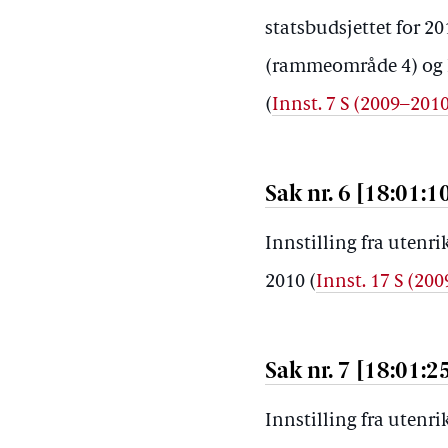
statsbudsjettet for
(rammeområde 4) og 
(
Innst. 7 S (2009–201
Sak nr. 6 [18:01:1
Innstilling fra utenr
2010
(
Innst. 17 S (20
Sak nr. 7 [18:01:2
Innstilling fra utenr