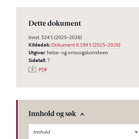
Dette dokument
Innst. 324 S (2025–2026)
Kildedok
:
Dokument 8:199 S (2025–2026)
Utgiver
:
helse- og omsorgskomiteen
Sidetall
:
7
PDF
Innhold og søk
-label
Innhold