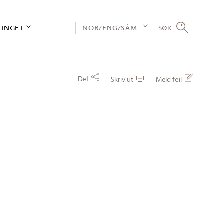
TINGET
NOR/ENG/SÁMI
SØK
Del
Skriv ut
Meld feil