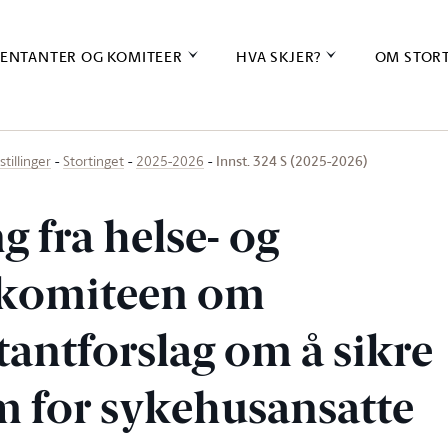
ENTANTER OG KOMITEER
HVA SKJER?
OM STOR
Innst. 324 S (2025-2026)
stillinger
Stortinget
2025-2026
ng fra helse- og
komiteen om
tantforslag om å sikre
 for sykehusansatte