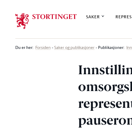
Stortinget.no
SAKER
REPRES
Du er her
:
Publikasjoner:
Forsiden
Saker og publikasjoner
Inn
Innstilli
omsorgs
represen
pauserom