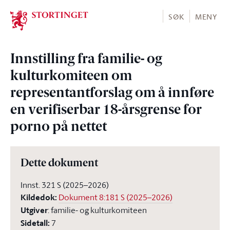
Stortinget.no
SØK
MENY
Innstilling fra familie- og
kulturkomiteen om
representantforslag om å innføre
en verifiserbar 18-årsgrense for
porno på nettet
Dette dokument
Innst. 321 S (2025–2026)
Kildedok
:
Dokument 8:181 S (2025–2026)
Utgiver
:
familie- og kulturkomiteen
Sidetall
:
7