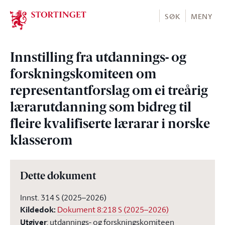
Stortinget.no
SØK
MENY
Innstilling fra utdannings- og
forskningskomiteen om
representantforslag om ei treårig
lærarutdanning som bidreg til
fleire kvalifiserte lærarar i norske
klasserom
Dette dokument
Innst. 314 S (2025–2026)
Kildedok
:
Dokument 8:218 S (2025–2026)
Utgiver
:
utdannings- og forskningskomiteen