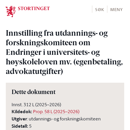
Stortinget.no
SØK
MENY
Innstilling fra utdannings- og
forskningskomiteen om
Endringer i universitets- og
høyskoleloven mv. (egenbetaling,
advokatutgifter)
Dette dokument
Innst. 312 L (2025–2026)
Kildedok
:
Prop. 58 L (2025–2026)
Utgiver
:
utdannings- og forskningskomiteen
Sidetall
:
5