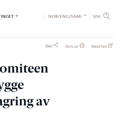
TINGET
NOR/ENG/SÁMI
SØK
Del
Skriv ut
Meld feil
økomiteen
ygge
agring av