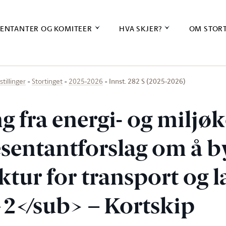
ENTANTER OG KOMITEER
HVA SKJER?
OM STOR
Innst. 282 S (2025-2026)
stillinger
Stortinget
2025-2026
ng fra energi- og milj
sentantforslag om å b
ktur for transport og l
</sub> – Kortskip