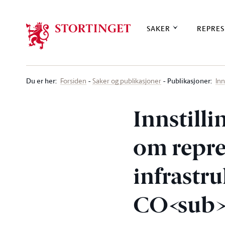
Stortinget.no
SAKER
REPRES
Du er her
:
Publikasjoner:
Forsiden
Saker og publikasjoner
Inn
Innstilli
om repre
infrastru
CO<sub>2