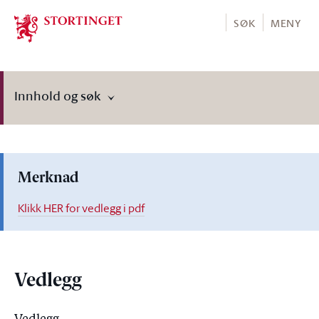
Stortinget.no
SØK
MENY
Innhold og søk
Merknad
Klikk HER for vedlegg i pdf
Vedlegg