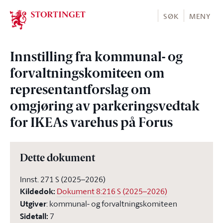
Stortinget.no
SØK
MENY
Innstilling fra kommunal- og
forvaltningskomiteen om
representantforslag om
omgjøring av parkeringsvedtak
for IKEAs varehus på Forus
Dette dokument
Innst. 271 S (2025–2026)
Kildedok
:
Dokument 8:216 S (2025–2026)
Utgiver
:
kommunal- og forvaltningskomiteen
Sidetall
:
7