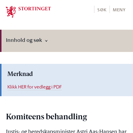
Stortinget.no
SØK
MENY
Innhold og søk
Merknad
Klikk HER for vedlegg i PDF
Komiteens behandling
Justis- og beredskapsminister Astri Aas-Hansen har