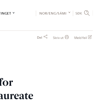
TINGET
NOR/ENG/SÁMI
SØK
Del
Skriv ut
Meld feil
for
aureate