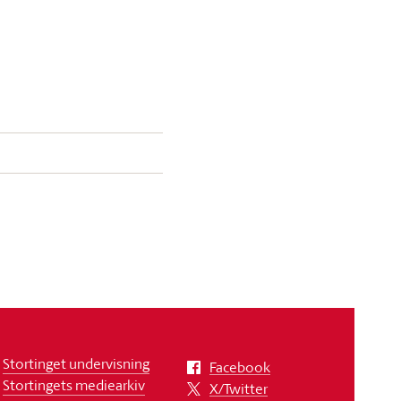
Stortinget undervisning
Facebook
Stortingets mediearkiv
X/Twitter