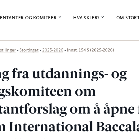
ENTANTER OG KOMITEER
HVA SKJER?
OM STOR
Innst. 154 S (2025-2026)
stillinger
Stortinget
2025-2026
ng fra utdannings- og
ngskomiteen om
tantforslag om å åpne 
m International Baccal