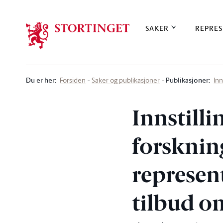
Stortinget.no
SAKER
REPRES
Du er her
:
Publikasjoner:
Forsiden
Saker og publikasjoner
Inn
Innstilli
forskni
represen
tilbud o