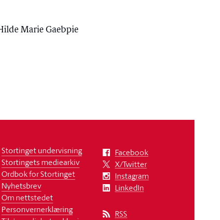
 Hilde Marie Gaebpie
Stortinget undervisning
Facebook
Stortingets mediearkiv
X/Twitter
Ordbok for Stortinget
Instagram
Nyhetsbrev
LinkedIn
Om nettstedet
Personvernerklæring
RSS