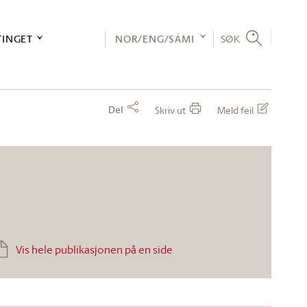
TINGET
NOR/ENG/SÁMI
SØK
Del
Skriv ut
Meld feil
Vis hele publikasjonen på en side