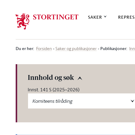
Stortinget.no
SAKER
REPRES
Du er her
:
Publikasjoner:
Forsiden
Saker og publikasjoner
Inn
Innhold og søk
Innst. 141 S (2025–2026)
Komiteens tilråding