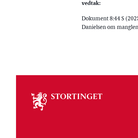
vedtak:
Dokument 8:44 S (2025
Danielsen om manglend
Om
stortinget