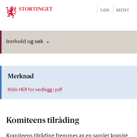
Stortinget.no
SØK
MENY
Innhold og søk
Merknad
Klikk HER for vedlegg i pdf
Komiteens tilråding
Komiteens tilråding fremmes av en samlet komité.