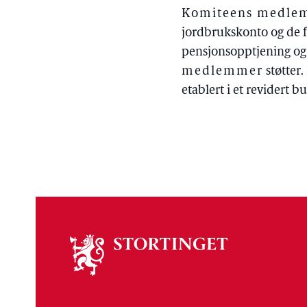
Komiteens medlemm
jordbrukskonto og de f
pensjonsopptjening og 
medlemmer
støtter.
etablert i et revidert 
Om
stortinget