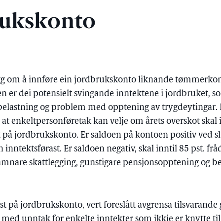
rukskonto
egg om å innføre ein jordbrukskonto liknande tømmerko
n er dei potensielt svingande inntektene i jordbruket,
lastning og problem med opptening av trygdeytingar. Ei
t enkeltpersonføretak kan velje om årets overskot skal i
st på jordbrukskonto. Er saldoen på kontoen positiv ved slu
 inntektsførast. Er saldoen negativ, skal inntil 85 pst. fr
jamnare skattlegging, gunstigare pensjonsopptening og bet
t på jordbrukskonto, vert foreslått avgrensa tilsvarande
med unntak for enkelte inntekter som ikkje er knytte ti