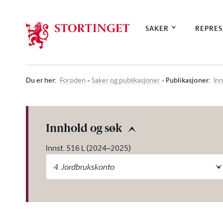
Stortinget.no
SAKER
REPRES
Du er her
:
Publikasjoner:
Forsiden
Saker og publikasjoner
Inn
Innhold og søk
Innst. 516 L (2024–2025)
4. Jordbrukskonto