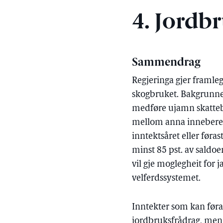
4. Jordb
Sammendrag
Regjeringa gjer framl
skogbruket. Bakgrunne
medføre ujamn skattebe
mellom anna innebere a
inntektsåret eller føra
minst 85 pst. av saldoen
vil gje moglegheit for 
velferdssystemet.
Inntekter som kan føras
jordbruksfrådrag, men 