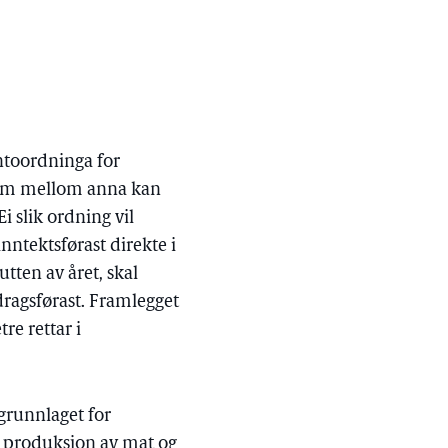
ntoordninga for
 som mellom anna kan
 slik ordning vil
nntektsførast direkte i
tten av året, skal
ådragsførast. Framlegget
re rettar i
 grunnlaget for
l produksjon av mat og