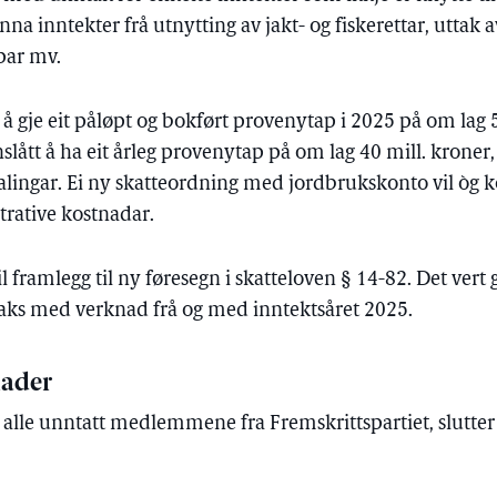
na inntekter frå utnytting av jakt- og fiskerettar, uttak a
par mv.
 å gje eit påløpt og bokført provenytap i 2025 på om lag 
nslått å ha eit årleg provenytap på om lag 40 mill. kroner
talingar. Ei ny skatteordning med jordbrukskonto vil òg 
rative kostnadar.
 framlegg til ny føresegn i skatteloven § 14-82. Det vert
traks med verknad frå og med inntektsåret 2025.
ader
, alle unntatt medlemmene fra Fremskrittspartiet, slutter 