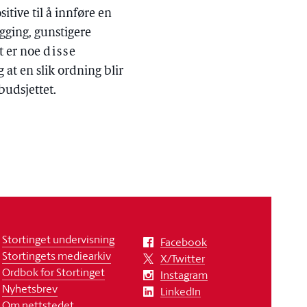
itive til å innføre en
gging, gunstigere
t er noe
disse
 at en slik ordning blir
budsjettet.
Stortinget undervisning
Facebook
Stortingets mediearkiv
X/Twitter
Ordbok for Stortinget
Instagram
Nyhetsbrev
LinkedIn
Om nettstedet