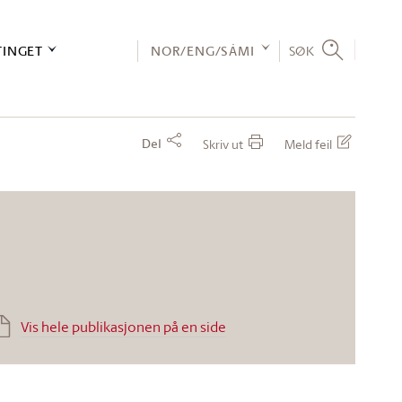
TINGET
NOR/ENG/SÁMI
SØK
Del
Skriv ut
Meld feil
Vis hele publikasjonen på en side