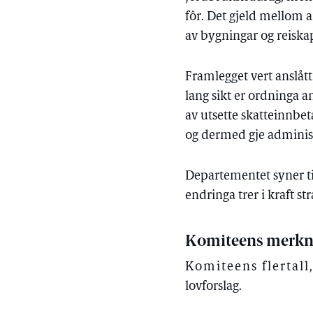
fôr. Det gjeld mellom an
av bygningar og reiska
Framlegget vert anslått
lang sikt er ordninga a
av utsette skatteinnbe
og dermed gje administ
Departementet syner til
endringa trer i kraft s
Komiteens merkn
Komiteens flertall
lovforslag.