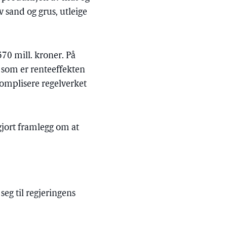
v sand og grus, utleige
570 mill. kroner. På
, som er renteeffekten
komplisere regelverket
 gjort framlegg om at
seg til regjeringens