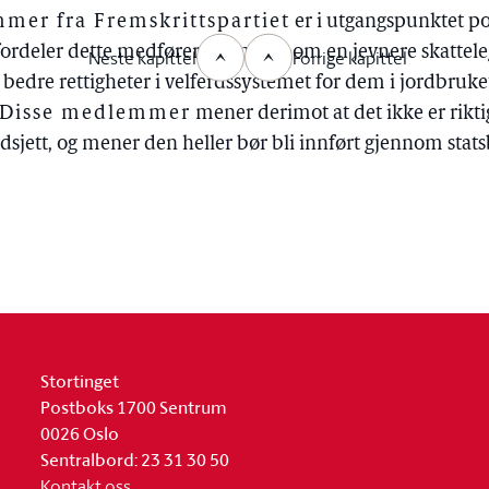
er fra Fremskrittspartiet
er i utgangspunktet pos
ordeler dette medfører. Formålet om en jevnere skattele
Neste kapittel
Forrige kapittel
bedre rettigheter i velferdssystemet for dem i jordbruke
Disse medlemmer
mener derimot at det ikke er riktig
budsjett, og mener den heller bør bli innført gjennom stats
Stortinget
Postboks 1700 Sentrum
0026 Oslo
Sentralbord: 23 31 30 50
Kontakt oss