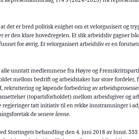
r til Representantforslag 174 S (2024–2025) fra representa
at det er bred politisk enighet om et velorganisert og tryg
nger er den klare hovedregelen. Et slik arbeidsliv gagner b
net for øvrig. Et velorganisert arbeidsliv er en forutsetn
, alle unntatt medlemmene fra Høyre og Fremskrittspartiet,
oldet mellom bedrift og arbeidstaker har store fordeler, 
, rekruttering og løpende forbedring av arbeidsprosesser 
nsettelser (topartsforholdet) mellom arbeidsgiver og ar
ke regjeringer tatt initiativ til en rekke innstramninger i ad
ingsforetak de senere årene.
t ved Stortingets behandling den 4. juni 2018 av Innst. 355