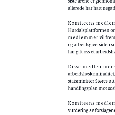
siste årene er gjennom
allerede har hatt nega
Komiteens medlem
Hurdalsplattformen om å
medlemmer
vil fre
og arbeidsgiversiden s
har gitt oss et arbeids
Disse medlemmer
arbeidslivskriminalitet
statsminister Støres u
handlingsplan mot sosi
Komiteens medlemm
vurdering av forslagene