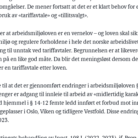
 omgåelser. De mener fortsatt at det er et klart behov f
uk av «tariffavtale» og «tillitsvalgt».
r at arbeidsmiljøloven er en vernelov – og loven skal sikr
smiljø og regulere forholdene i hele det norske arbeidslive
ng til unntak ved tariffavtaler. Begrunnelsen er at likever
rn på en like god måte. Da blir det meningsløst dersom de
r en tariffavtale etter loven.
e til at det er gjennomført endringer i arbeidsmiljøloven
enger er adgang til innleie til arbeid av «midlertidig kara
d hjemmel i § 14-12 femte ledd innført et forbud mot innl
plasser i Oslo, Viken og tidligere Vestfold. Disse endrin
023.