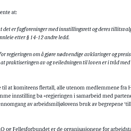
ente at:
at det er fagforeninger med innstillingsrett og deres tillitsv
nnleie etter § 14-12 andre ledd.
rfor regjeringen om å gjøre nødvendige avklaringer og presis
 at praktiseringen av og veiledningen til loven er i tråd med
e til at komiteens flertall, alle utenom medlemmene fra 
amme innstilling ba «regjeringen i samarbeid med partene
ennomgang av arbeidsmiljølovens bruk av begrepene ‘tilli
t LO og Fellesforbundet er de organisasjonene for arbeidsta