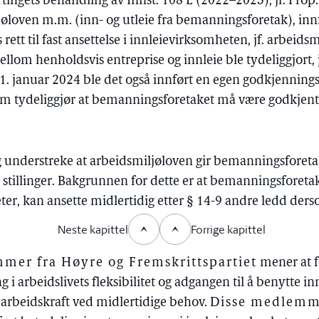
tortingets behandling av Innst. 108 L (2022–2023), jf. Pro
jøloven m.m. (inn- og utleie fra bemanningsforetak), innf
rett til fast ansettelse i innleievirksomheten, jf. arbeids
llom henholdsvis entreprise og innleie ble tydeliggjort, 
1. januar 2024 ble det også innført en egen godkjenning
 tydeliggjør at bemanningsforetaket må være godkjent f
ig understreke at arbeidsmiljøloven gir bemanningsforetak
e stillinger. Bakgrunnen for dette er at bemanningsfore
r, kan ansette midlertidig etter § 14-9 andre ledd ders
Neste kapittel
Forrige kapittel
er fra Høyre og Fremskrittspartiet
mener at f
 i arbeidslivets fleksibilitet og adgangen til å benytte 
e arbeidskraft ved midlertidige behov.
Disse medlemm