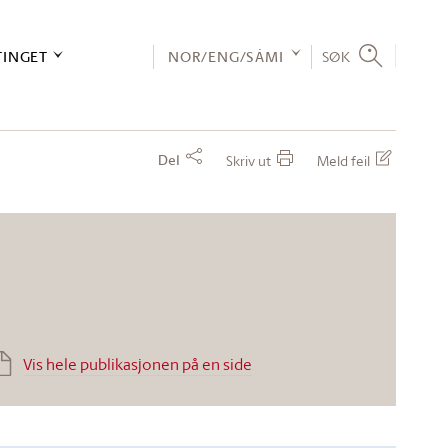
TINGET
NOR/ENG/SÁMI
SØK
Del
Skriv ut
Meld feil
Vis hele publikasjonen på en side