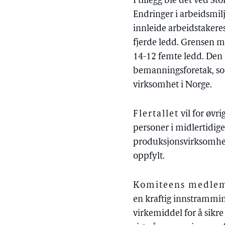
I tillegg ble det ved S
Endringer i arbeidsmil
innleide arbeidstakeres 
fjerde ledd. Grensen me
14-12 femte ledd. Den 
bemanningsforetak, som
virksomhet i Norge.
Flertallet
vil for øvr
personer i midlertidig
produksjonsvirksomhete
oppfylt.
Komiteens medlemm
en kraftig innstramming
virkemiddel for å sikr