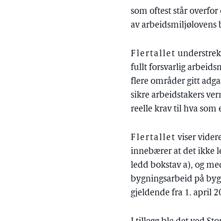
som oftest står overfor
av arbeidsmiljølovens br
Flertallet
understreke
fullt forsvarlig arbeid
flere områder gitt adga
sikre arbeidstakers ve
reelle krav til hva som e
Flertallet
viser vider
innebærer at det ikke l
ledd bokstav a), og me
bygningsarbeid på bygge
gjeldende fra 1. april 2