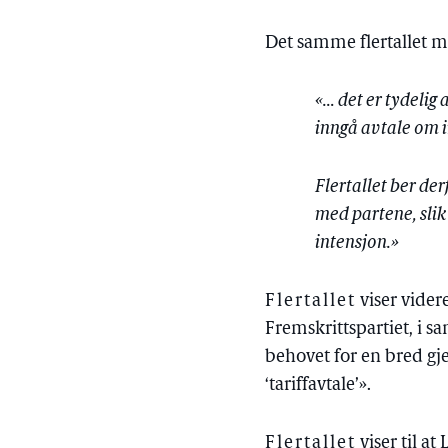
Det samme flertallet m
«… det er tydelig 
inngå avtale om i
Flertallet ber de
med partene, slik
intensjon.»
Flertallet
viser vider
Fremskrittspartiet, i s
behovet for en bred gj
‘tariffavtale’».
Flertallet
viser til a