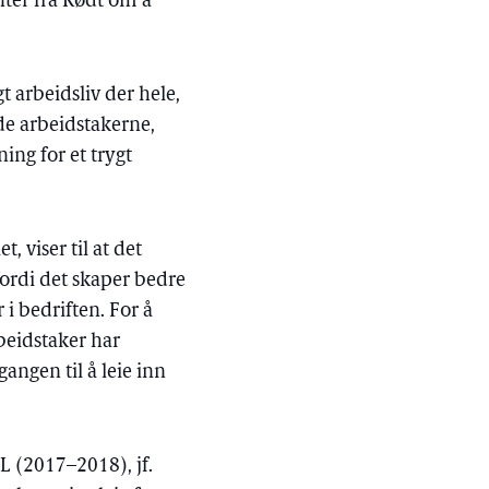
nter fra Rødt om å
t arbeidsliv der hele,
åde arbeidstakerne,
ing for et trygt
 viser til at det
fordi det skaper bedre
i bedriften. For å
beidstaker har
gangen til å leie inn
 L (2017–2018), jf.