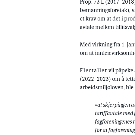
Prop. 73 L (2017–2018) 
bemanningsforetak), va
et krav om at det i pro
avtale mellom tillitsva
Med virkning fra 1. jan
om at innleievirksomhe
Flertallet
vil påpeke 
(2022–2023) om å tette 
arbeidsmiljøloven, bl
«at skjerpingen 
tariffavtale med f
fagforeningenes ro
for at fagforening