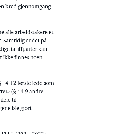
or en bred gjennomgang
e alle arbeidstakere et
t. Samtidig er det på
dige tariffparter kan
t ikke finnes noen
 § 14-12 første ledd som
kter» (§ 14-9 andre
eie til
gene ble gjort