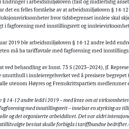
Endringer i arbeidsmiljøloven (fast og midlertidig ansett
r det en felles forståelse av at arbeidsmiljøloven § 14-
duksjonsvirksomheter hvor tidsbegrenset innleie skal skje
lgt i fagforening med innstillingsrett og innleievirksomhe
uar 2019 ble arbeidsmiljøloven § 14-12 andre ledd endret
ten må ha tariffavtale med fagforening med innstillingsr
at ved behandling av Innst. 73 S (2023–2024), jf. Represe
smutthull i innleieregelverket ved å presisere begrepet til
e alle utenom Høyres og Fremskrittspartiets medlemmer 
av § 14-12 andre ledd i 2019 – med krav om at virksomhete
agforening med innstillingsrett – innebar en styrking av till
lle og det organiserte arbeidslivet. Det var aldri intensjonen
stillitvalgte bevisst skulle forbigås i tariffbundne bedrifter.