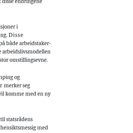
t disse endringene
sjoner i
ing.
Disse
 på både arbeidstaker-
e arbeidslivsmodellen
stor omstillingsevne.
umping og
r
merker seg
n vil komme med en ny
 til statsrådens
er hensiktsmessig med