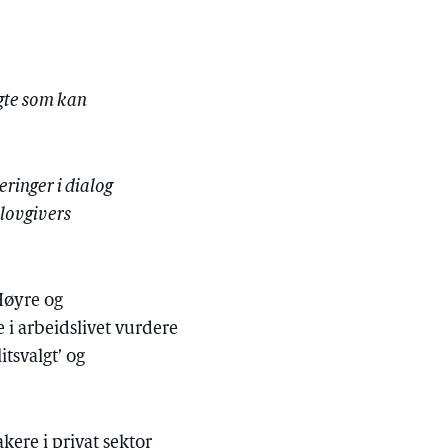
algte som kan
eringer i dialog
 lovgivers
Høyre og
 i arbeidslivet vurdere
tsvalgt’ og
kere i privat sektor