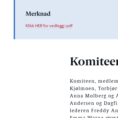
Merknad
Klikk HER for vedlegg i pdf
Komitee
Komiteen, medlemm
Kjølmoen, Torbjør
Anna Molberg og Al
Andersen og Dagfin
lederen Freddy And