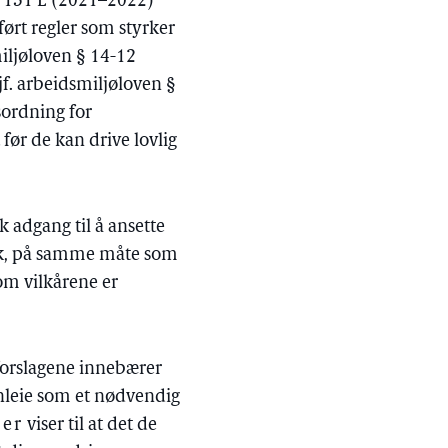
p. 131 L (2021–2022)
ørt regler som styrker
miljøloven § 14-12
jf. arbeidsmiljøloven §
sordning for
ør de kan drive lovlig
 adgang til å ansette
tak, på samme måte som
om vilkårene er
orslagene innebærer
innleie som et nødvendig
er
viser til at det de