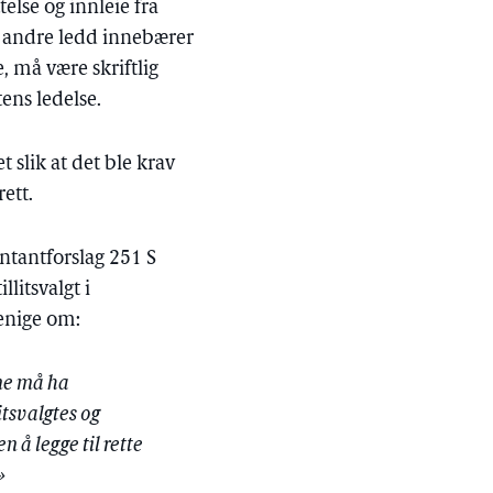
else og innleie fra
12 andre ledd innebærer
, må være skriftlig
tens ledelse.
 slik at det ble krav
ett.
ntantforslag 251 S
litsvalgt i
enige om:
ne må ha
itsvalgtes og
 å legge til rette
»