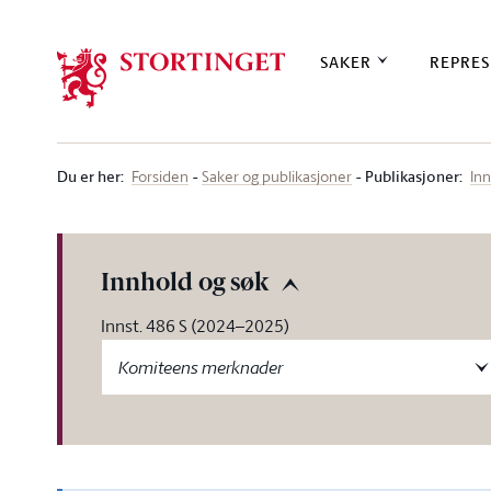
Stortinget.no
SAKER
REPRES
Du er her
:
Publikasjoner:
Forsiden
Saker og publikasjoner
Inn
Innhold og søk
Innst. 486 S (2024–2025)
Komiteens merknader