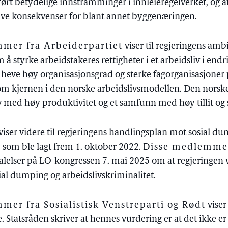
ført betydelige innstramminger i innleieregelverket, og a
tive konsekvenser for blant annet byggenæringen.
mer fra Arbeiderpartiet
viser til regjeringens ambi
 styrke arbeidstakeres rettigheter i et arbeidsliv i endr
mheve høy organisasjonsgrad og sterke fagorganisasjoner
om kjernen i den norske arbeidslivsmodellen. Den norsk
liv med høy produktivitet og et samfunn med høy tillit og 
viser videre til regjeringens handlingsplan mot sosial d
, som ble lagt frem 1. oktober 2022.
Disse medlemme
ttalelser på LO-kongressen 7. mai 2025 om at regjeringe
al dumping og arbeidslivskriminalitet.
er fra Sosialistisk Venstreparti og Rødt
viser
. Statsråden skriver at hennes vurdering er at det ikke 