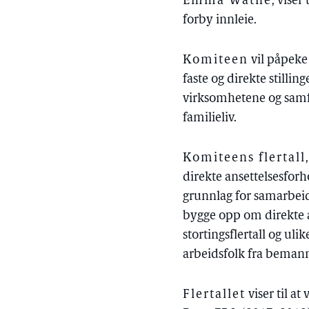
Emma Watne
, vise
forby innleie.
Komiteen
vil påpeke 
faste og direkte stilli
virksomhetene og samfun
familieliv.
Komiteens flertall
direkte ansettelsesforh
grunnlag for samarbeid
bygge opp om direkte a
stortingsflertall og uli
arbeidsfolk fra bemann
Flertallet
viser til a