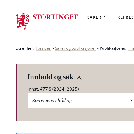
Stortinget.no
SAKER
REPRES
Du er her
:
Publikasjoner:
Forsiden
Saker og publikasjoner
Inn
Innhold og søk
Innst. 477 S (2024–2025)
Komiteens tilråding