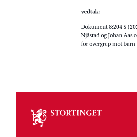
vedtak:
Dokument 8:204 S (202
Njåstad og Johan Aas om
for overgrep mot barn 
Om
stortinget