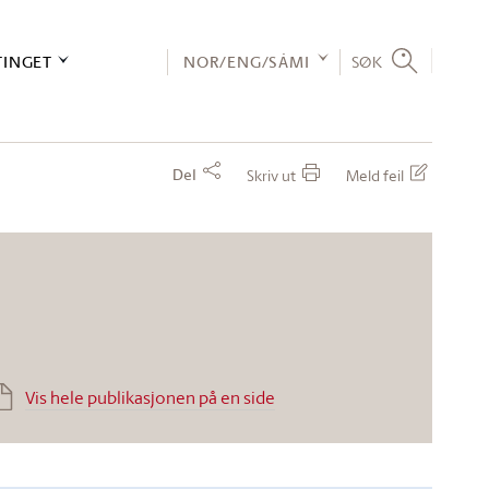
TINGET
NOR/ENG/SÁMI
SØK
Del
Skriv ut
Meld feil
Vis hele publikasjonen på en side