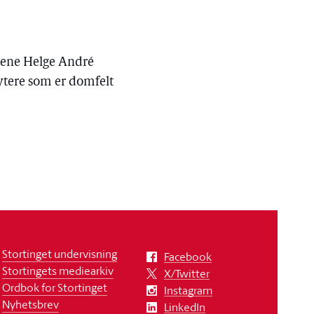
tene Helge André
rytere som er domfelt
Stortinget undervisning
Facebook
Stortingets mediearkiv
X/Twitter
Ordbok for Stortinget
Instagram
Nyhetsbrev
LinkedIn