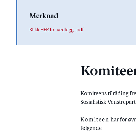
Merknad
Klikk HER for vedlegg i pdf
Komiteen
Komiteens tilråding f
Sosialistisk Venstrepart
Komiteen
har for øvr
følgende