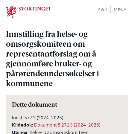
Stortinget.no
SØK
MENY
Innstilling fra helse- og
omsorgskomiteen om
representantforslag om å
gjennomføre bruker- og
pårørendeundersøkelser i
kommunene
Dette dokument
Innst. 377 S (2024–2025)
Kildedok
:
Dokument 8:271 S (2024–2025)
Utgiver
:
helse- og omsorgskomiteen