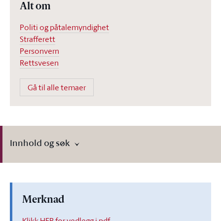
Alt om
Politi og påtalemyndighet
Strafferett
Personvern
Rettsvesen
Gå til alle temaer
Innhold og søk
Merknad
Klikk HER for vedlegg i pdf