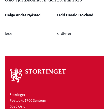
Oslo, i justiskomiteen, den 20. mai 2025
Helge André Njåstad
Odd Harald Hovland
leder
ordfører
Om
stortinget
Stortinget
Postboks 1700 Sentrum
0026 Oslo