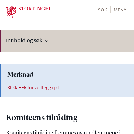
Stortinget.no
SØK
MENY
Innhold og søk
Merknad
Klikk HER for vedlegg i pdf
Komiteens tilråding
Komiteens tilråding fremmes av medlemmene i