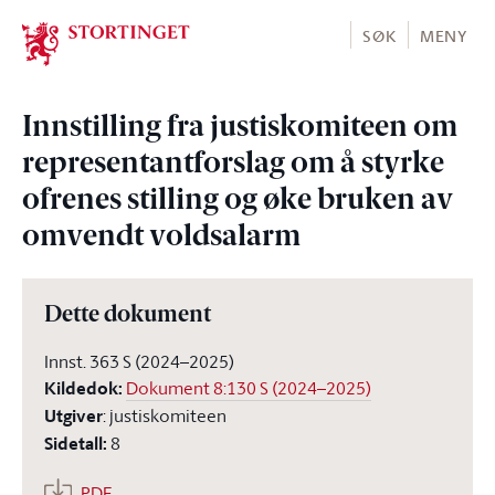
Stortinget.no
SØK
MENY
Innstilling fra justiskomiteen om
representantforslag om å styrke
ofrenes stilling og øke bruken av
omvendt voldsalarm
Dette dokument
Innst. 363 S (2024–2025)
Kildedok
:
Dokument 8:130 S (2024–2025)
Utgiver
:
justiskomiteen
Sidetall
:
8
PDF