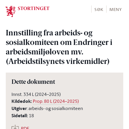
Stortinget.no
SØK
MENY
Innstilling fra arbeids- og
sosialkomiteen om Endringer i
arbeidsmiljøloven mv.
(Arbeidstilsynets virkemidler)
Dette dokument
Innst. 334 L (2024–2025)
Kildedok
:
Prop. 80 L (2024–2025)
Utgiver
:
arbeids- og sosialkomiteen
Sidetall
:
18
PDF