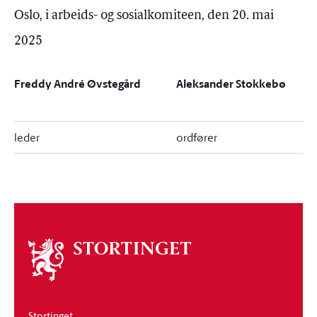
Oslo, i arbeids- og sosialkomiteen, den 20. mai
2025
Freddy André Øvstegård
Aleksander Stokkebø
leder
ordfører
Om
stortinget
Stortinget