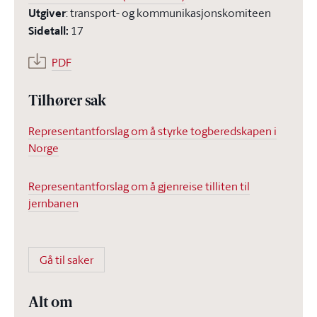
Utgiver
:
transport- og kommunikasjonskomiteen
Sidetall
:
17
PDF
Tilhører sak
Representantforslag om å styrke togberedskapen i
Norge
Representantforslag om å gjenreise tilliten til
jernbanen
Gå til saker
Alt om