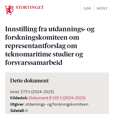
Stortinget.no
SØK
MENY
Innstilling fra utdannings- og
forskningskomiteen om
representantforslag om
teknomaritime studier og
forsvarssamarbeid
Dette dokument
Innst. 273 S (2024–2025)
Kildedok
:
Dokument 8:105 S (2024–2025)
Utgiver
:
utdannings- og forskningskomiteen
Sidetall
:
6