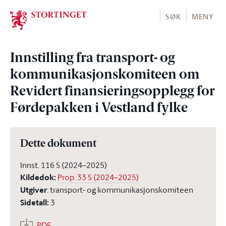
Stortinget.no
SØK
MENY
Innstilling fra transport- og
kommunikasjonskomiteen om
Revidert finansieringsopplegg for
Førdepakken i Vestland fylke
Dette dokument
Innst. 116 S (2024–2025)
Kildedok
:
Prop. 33 S (2024–2025)
Utgiver
:
transport- og kommunikasjonskomiteen
Sidetall
:
3
PDF