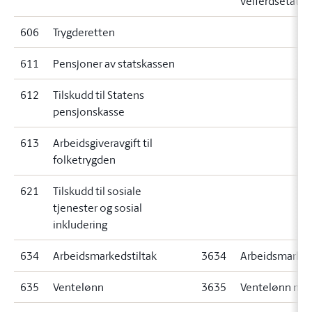
velferdsetaten
606
Trygderetten
611
Pensjoner av statskassen
612
Tilskudd til Statens
pensjonskasse
613
Arbeidsgiveravgift til
folketrygden
621
Tilskudd til sosiale
tjenester og sosial
inkludering
634
Arbeidsmarkedstiltak
3634
Arbeidsmarked
635
Ventelønn
3635
Ventelønn mv.