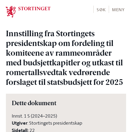
Stortinget.no
SØK
MENY
Innstilling fra Stortingets
presidentskap om fordeling til
komiteene av rammeområder
med budsjettkapitler og utkast til
romertallsvedtak vedrørende
forslaget til statsbudsjett for 2025
Dette dokument
Innst. 1 S (2024–2025)
Utgiver
:
Stortingets presidentskap
Sidetall
:
22