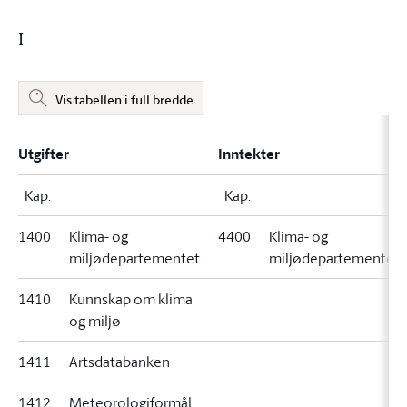
I
Vis tabellen i full bredde
Utgifter
Inntekter
Kap.
Kap.
1400
Klima- og
4400
Klima- og
miljødepartementet
miljødepartementet
1410
Kunnskap om klima
og miljø
1411
Artsdatabanken
1412
Meteorologiformål