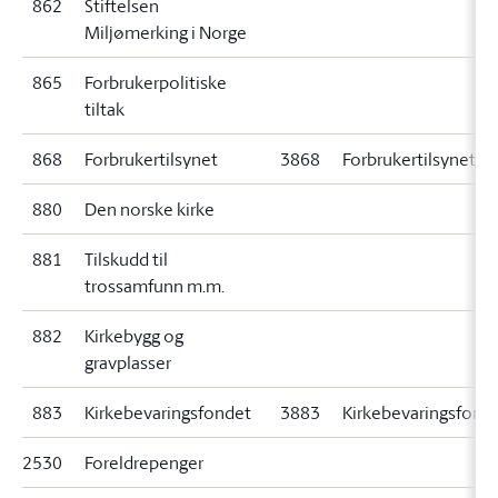
862
Stiftelsen
Miljømerking i Norge
865
Forbrukerpolitiske
tiltak
868
Forbrukertilsynet
3868
Forbrukertilsynet
880
Den norske kirke
881
Tilskudd til
trossamfunn m.m.
882
Kirkebygg og
gravplasser
883
Kirkebevaringsfondet
3883
Kirkebevaringsfond
2530
Foreldrepenger