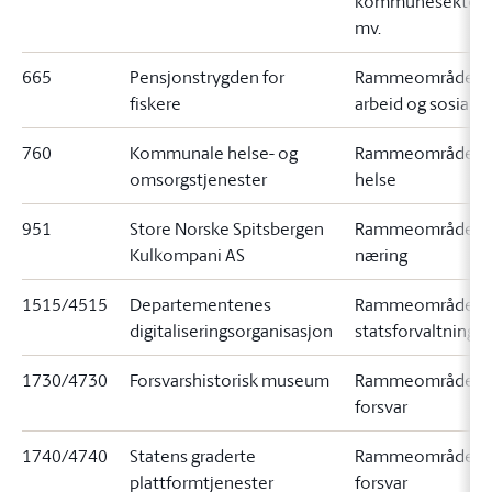
kommunesektor
mv.
665
Pensjonstrygden for
Rammeområde 7
fiskere
arbeid og sosial
760
Kommunale helse- og
Rammeområde 1
omsorgstjenester
helse
951
Store Norske Spitsbergen
Rammeområde 9
Kulkompani AS
næring
1515/4515
Departementenes
Rammeområde 1
digitaliseringsorganisasjon
statsforvaltning m
1730/4730
Forsvarshistorisk museum
Rammeområde 8
forsvar
1740/4740
Statens graderte
Rammeområde 8
plattformtjenester
forsvar