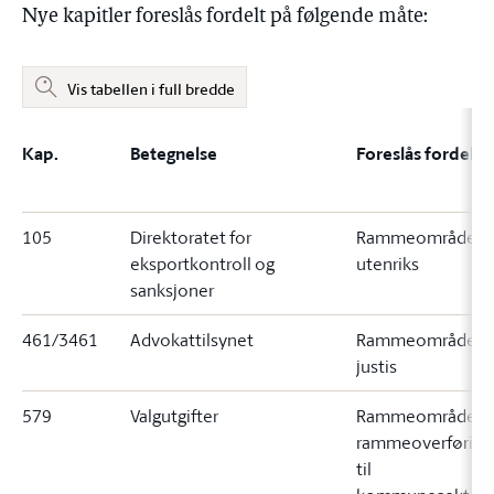
Nye kapitler foreslås fordelt på følgende måte:
Vis tabellen i full bredde
Kap.
Betegnelse
Foreslås fordelt ti
105
Direktoratet for
Rammeområde 4
eksportkontroll og
utenriks
sanksjoner
461/3461
Advokattilsynet
Rammeområde 5
justis
579
Valgutgifter
Rammeområde 1
rammeoverføring
til