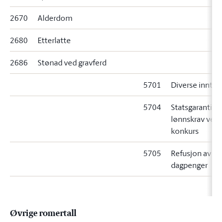
2670
Alderdom
2680
Etterlatte
2686
Stønad ved gravferd
5701
Diverse inntek
5704
Statsgaranti fo
lønnskrav ved
konkurs
5705
Refusjon av
dagpenger
Øvrige romertall