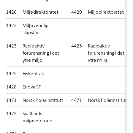
1420
Miljødirektoratet
4420
Miljødirektoratet
1422
Miljøvennlig
skipsfart
1423
Radioaktiv
4423
Radioaktiv
forurensning i det
forurensning i det
ytre miljø
ytre miljø
1425
Fisketiltak
1428
Enova SF
1471
Norsk Polarinstitutt
4471
Norsk Polarinstitutt
1472
Svalbards
miljøvernfond