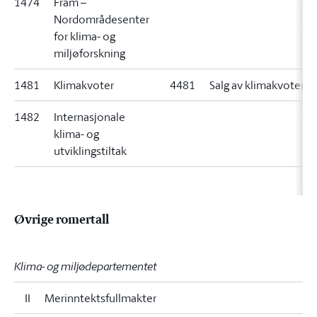
1474
Fram –
Nordområdesenter
for klima- og
miljøforskning
1481
Klimakvoter
4481
Salg av klimakvoter
1482
Internasjonale
klima- og
utviklingstiltak
Øvrige romertall
Klima- og miljødepartementet
II
Merinntektsfullmakter