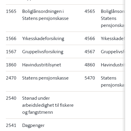
1565
Boliglånsordningen i
4565
Boliglånsordni
Statens pensjonskasse
Statens
pensjonskasse
1566
Yrkesskadeforsikring
4566
Yrkesskadefors
1567
Gruppelivsforsikring
4567
Gruppelivsfors
1860
Havindustritilsynet
4860
Havindustritil
2470
Statens pensjonskasse
5470
Statens
pensjonskasse
2540
Stønad under
arbeidsledighet til fiskere
og fangstmenn
2541
Dagpenger