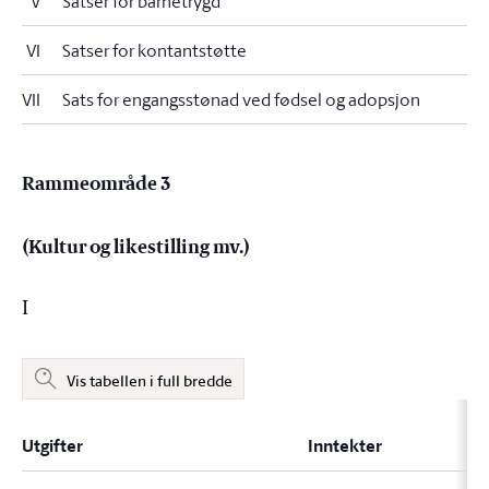
V
Satser for barnetrygd
VI
Satser for kontantstøtte
VII
Sats for engangsstønad ved fødsel og adopsjon
Rammeområde 3
(Kultur og likestilling mv.)
I
Vis tabellen i full bredde
Utgifter
Inntekter