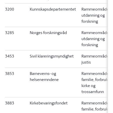
3200
Kunnskapsdepartementet
Rammeområde 1
utdanning og
forskning
3285
Norges forskningsråd
Rammeområde 1
utdanning og
forskning
3453
Sivil klareringsmyndighet
Rammeområde 5
justis
3853
Barneverns- og
Rammeområde 2
helsenemndene
familie, forbruker,
kirke og
trossamfunn
3883
Kirkebevaringsfondet
Rammeområde 2
familie, forbruker,