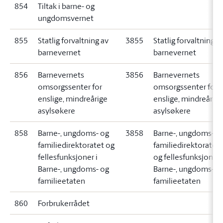
854
Tiltak i barne- og
ungdomsvernet
855
Statlig forvaltning av
3855
Statlig forvaltning a
barnevernet
barnevernet
856
Barnevernets
3856
Barnevernets
omsorgssenter for
omsorgssenter for
enslige, mindreårige
enslige, mindreårige
asylsøkere
asylsøkere
858
Barne-, ungdoms- og
3858
Barne-, ungdoms- o
familiedirektoratet og
familiedirektoratet
fellesfunksjoner i
og fellesfunksjoner 
Barne-, ungdoms- og
Barne-, ungdoms- o
familieetaten
familieetaten
860
Forbrukerrådet