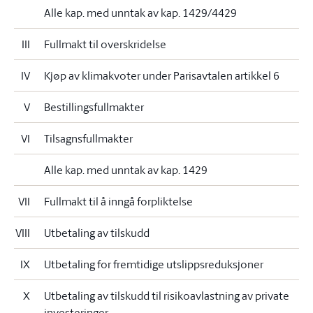
Alle kap. med unntak av kap. 1429/4429
III
Fullmakt til overskridelse
IV
Kjøp av klimakvoter under Parisavtalen artikkel 6
V
Bestillingsfullmakter
VI
Tilsagnsfullmakter
Alle kap. med unntak av kap. 1429
VII
Fullmakt til å inngå forpliktelse
VIII
Utbetaling av tilskudd
IX
Utbetaling for fremtidige utslippsreduksjoner
X
Utbetaling av tilskudd til risikoavlastning av private
investeringer