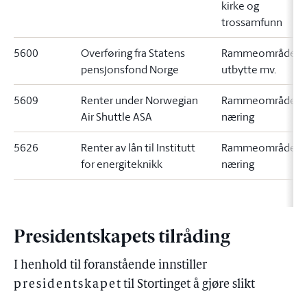
kirke og
trossamfunn
5600
Overføring fra Statens
Rammeområde 2
pensjonsfond Norge
utbytte mv.
5609
Renter under Norwegian
Rammeområde 9
Air Shuttle ASA
næring
5626
Renter av lån til Institutt
Rammeområde 9
for energiteknikk
næring
Presidentskapets tilråding
I henhold til foranstående innstiller
presidentskape
t til Stortinget å gjøre slikt