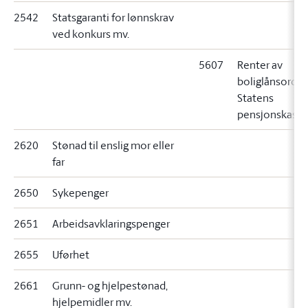
2542
Statsgaranti for lønnskrav
ved konkurs mv.
5607
Renter av
boliglånsordni
Statens
pensjonskasse
2620
Stønad til enslig mor eller
far
2650
Sykepenger
2651
Arbeidsavklaringspenger
2655
Uførhet
2661
Grunn- og hjelpestønad,
hjelpemidler mv.