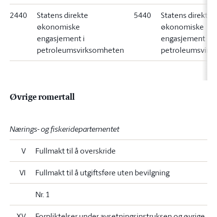
2440
Statens direkte
5440
Statens direkte
økonomiske
økonomiske
engasjement i
engasjement i
petroleumsvirksomheten
petroleumsvirk
Øvrige romertall
Nærings- og fiskeridepartementet
V
Fullmakt til å overskride
VI
Fullmakt til å utgiftsføre uten bevilgning
Nr. 1
XV
Forpliktelser under avsetningsinstruksen og øvrige