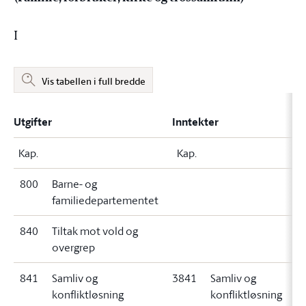
I
Vis tabellen i full bredde
Utgifter
Inntekter
Kap.
Kap.
800
Barne- og
familiedepartementet
840
Tiltak mot vold og
overgrep
841
Samliv og
3841
Samliv og
konfliktløsning
konfliktløsning