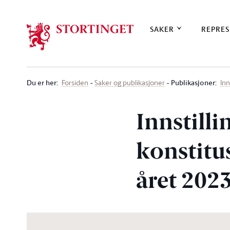
Stortinget.no
SAKER
REPRES
Du er her
:
Publikasjoner:
Forsiden
Saker og publikasjoner
Inn
Innstilli
konstitu
året 202