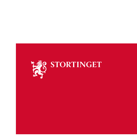
Om
stortinget