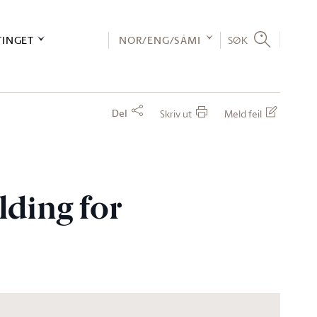
TINGET
NOR/ENG/SÁMI
SØK
Del
Skriv ut
Meld feil
ding for