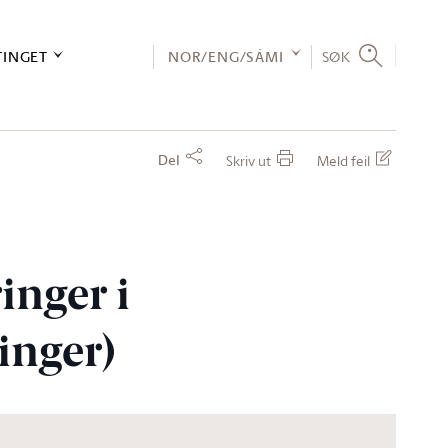
TINGET
NOR/ENG/SÁMI
SØK
Del
Skriv ut
Meld feil
nger i
inger)