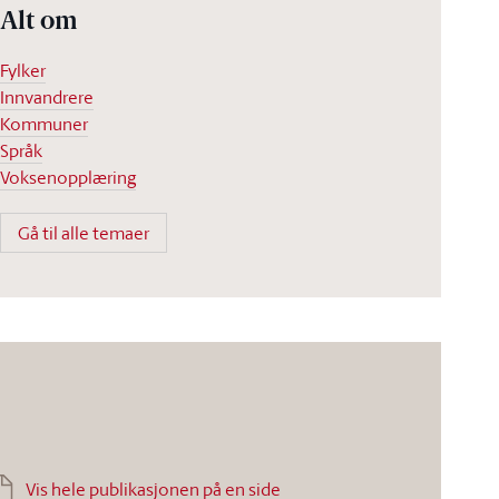
Alt om
Fylker
Innvandrere
Kommuner
Språk
Voksenopplæring
Gå til alle temaer
Vis hele publikasjonen på en side