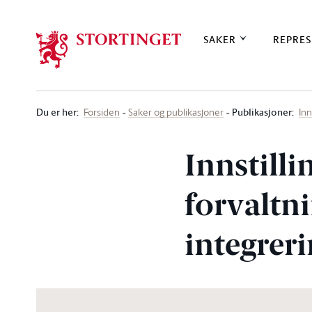
Stortinget.no
SAKER
REPRES
Du er her
:
Publikasjoner:
Forsiden
Saker og publikasjoner
Inn
Innstill
forvaltn
integreri