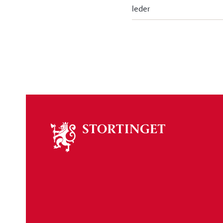
leder
Om
stortinget