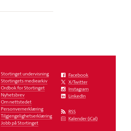
Stortinget undervisning
Facebook
Stortingets mediearkiv
X/Twitter
Ordbok for Stortinget
Instagram
Nyhetsbrev
LinkedIn
Om nettstedet
Personvernerklæring
RSS
Tilgjengelighetserklæring
Kalender (iCal)
Jobb på Stortinget