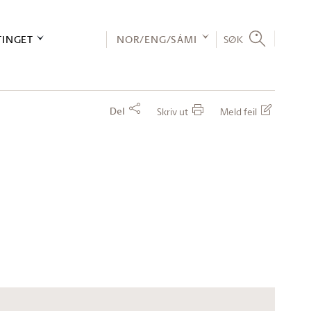
TINGET
NOR/ENG/SÁMI
SØK
Del
Skriv ut
Meld feil