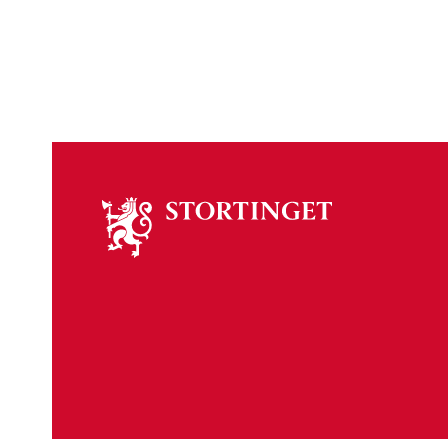
Om
stortinget