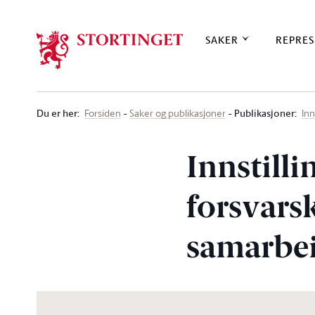
Stortinget.no
SAKER
REPRES
Du er her
:
Publikasjoner:
Forsiden
Saker og publikasjoner
Inn
Innstilli
forsvars
samarbe