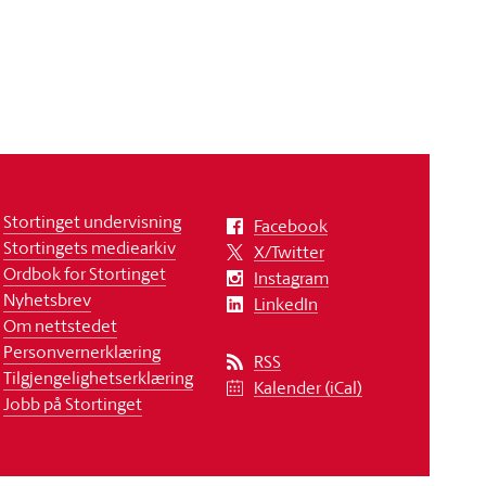
Stortinget undervisning
Facebook
Stortingets mediearkiv
X/Twitter
Ordbok for Stortinget
Instagram
Nyhetsbrev
LinkedIn
Om nettstedet
Personvernerklæring
RSS
Tilgjengelighetserklæring
Kalender (iCal)
Jobb på Stortinget