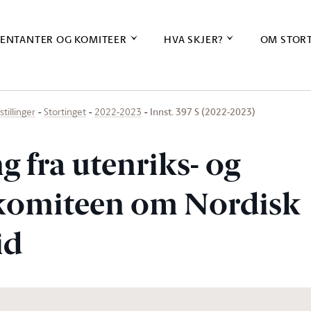
ENTANTER OG KOMITEER
HVA SKJER?
OM STOR
Innst. 397 S (2022-2023)
stillinger
Stortinget
2022-2023
ng fra utenriks- og
komiteen om Nordisk
id