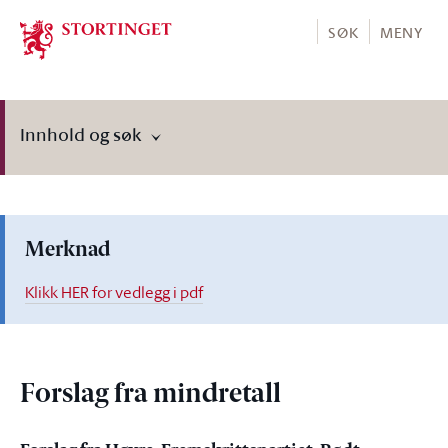
Stortinget.no
SØK
MENY
Innhold og søk
Merknad
Klikk HER for vedlegg i pdf
Forslag fra mindretall