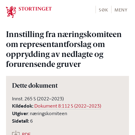
Stortinget.no
SØK
MENY
Innstilling fra næringskomiteen
om representantforslag om
opprydding av nedlagte og
forurensende gruver
Dette dokument
Innst. 265 S (2022–2023)
Kildedok
:
Dokument 8:112 S (2022–2023)
Utgiver
:
næringskomiteen
Sidetall
:
6
PDF