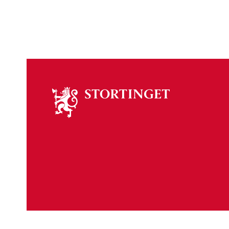
Om
stortinget