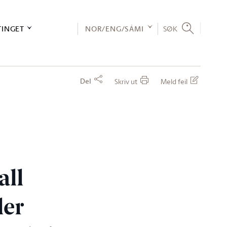
TINGET
NOR/ENG/SÁMI
SØK
Del
Skriv ut
Meld feil
all
ler