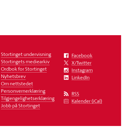
Stortinget undervisning
Facebook
Stortingets mediearkiv
X/Twitter
Ordbok for Stortinget
Instagram
Nyhetsbrev
LinkedIn
Om nettstedet
Personvernerklæring
RSS
Tilgjengelighetserklæring
Kalender (iCal)
Jobb på Stortinget