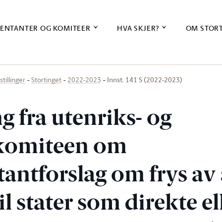
ENTANTER OG KOMITEER
HVA SKJER?
OM STOR
Innst. 141 S (2022-2023)
stillinger
Stortinget
2022-2023
ng fra utenriks- og
skomiteen om
antforslag om frys av 
il stater som direkte el