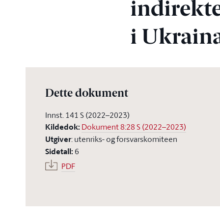
indirekt
i Ukrain
Dette dokument
Innst. 141 S (2022–2023)
Kildedok
:
Dokument 8:28 S (2022–2023)
Utgiver
:
utenriks- og forsvarskomiteen
Sidetall
:
6
PDF