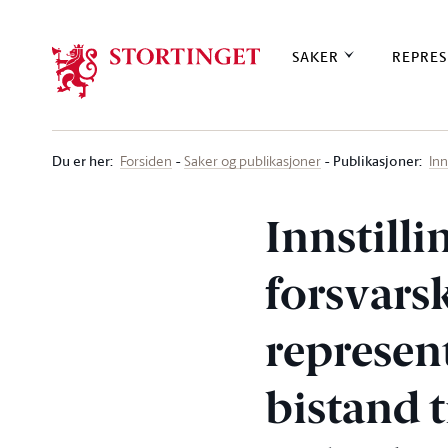
Stortinget.no
SAKER
REPRES
Du er her
:
Publikasjoner:
Forsiden
Saker og publikasjoner
Inn
Innstilli
forsvar
represent
bistand t