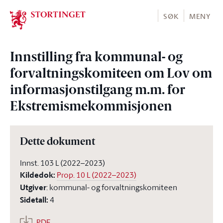
Stortinget.no
SØK
MENY
Innstilling fra kommunal- og
forvaltningskomiteen om Lov om
informasjonstilgang m.m. for
Ekstremismekommisjonen
Dette dokument
Innst. 103 L (2022–2023)
Kildedok
:
Prop. 10 L (2022–2023)
Utgiver
:
kommunal- og forvaltningskomiteen
Sidetall
:
4
PDF