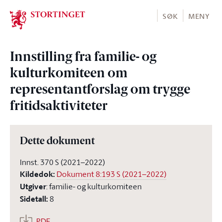
Stortinget.no
SØK
MENY
Innstilling fra familie- og
kulturkomiteen om
representantforslag om trygge
fritidsaktiviteter
Dette dokument
Innst. 370 S (2021–2022)
Kildedok
:
Dokument 8:193 S (2021–2022)
Utgiver
:
familie- og kulturkomiteen
Sidetall
:
8
PDF