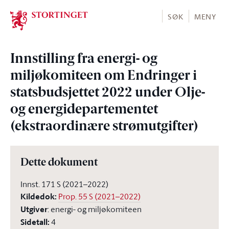
Stortinget.no
SØK
MENY
Innstilling fra energi- og
miljøkomiteen om Endringer i
statsbudsjettet 2022 under Olje-
og energidepartementet
(ekstraordinære strømutgifter)
Dette dokument
Innst. 171 S (2021–2022)
Kildedok
:
Prop. 55 S (2021–2022)
Utgiver
:
energi- og miljøkomiteen
Sidetall
:
4