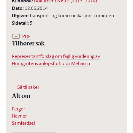
Kildedok
:
Dokument 8:69 S (2013–2014)
Dato
:
12.06.2014
Utgiver
:
transport- og kommunikasjonskomiteen
Sidetall
:
5
PDF
Tilhører sak
Representantforslag om faglig vurdering av
Hurtigrutens anløpsforhold i Mehamn
Gå til saker
Alt om
Ferger
Havner
Samferdsel