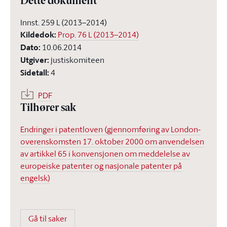
Dette dokument
Innst. 259 L (2013–2014)
Kildedok
:
Prop. 76 L (2013–2014)
Dato
:
10.06.2014
Utgiver
:
justiskomiteen
Sidetall
:
4
PDF
Tilhører sak
Endringer i patentloven (gjennomføring av London-
overenskomsten 17. oktober 2000 om anvendelsen
av artikkel 65 i konvensjonen om meddelelse av
europeiske patenter og nasjonale patenter på
engelsk)
Gå til saker