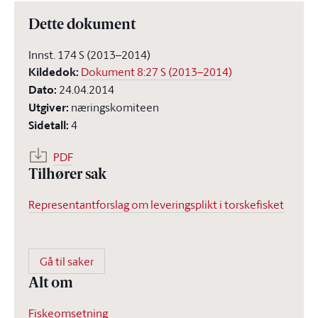
Dette dokument
Innst. 174 S (2013–2014)
Kildedok
:
Dokument 8:27 S (2013–2014)
Dato
:
24.04.2014
Utgiver
:
næringskomiteen
Sidetall
:
4
PDF
Tilhører sak
Representantforslag om leveringsplikt i torskefisket
Gå til saker
Alt om
Fiskeomsetning