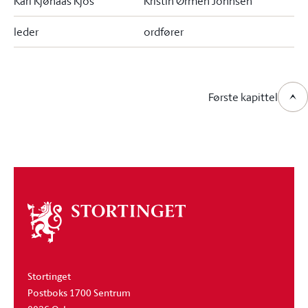
Kari Kjønaas Kjos
Kristin Ørmen Johnsen
leder
ordfører
Første kapittel
Om
stortinget
Stortinget
Postboks 1700 Sentrum