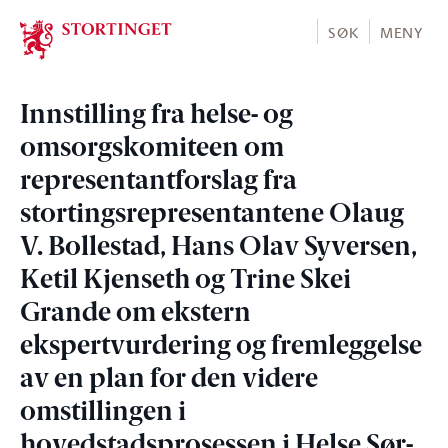
Stortinget.no
SØK
MENY
Innstilling fra helse- og
omsorgskomiteen om
representantforslag fra
stortingsrepresentantene Olaug
V. Bollestad, Hans Olav Syversen,
Ketil Kjenseth og Trine Skei
Grande om ekstern
ekspertvurdering og fremleggelse
av en plan for den videre
omstillingen i
hovedstadsprosessen i Helse Sør-